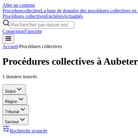
Aller au contenu
Procedure
collective
La base de données des procédures collectives en
Procédures collectives
Enchères
Actualités
Connexion
S'inscrire
Accueil
›
Procédures collectives
Procédures collectives à Aubeter
1
dossiers trouvés
Statut
Région
Tribunal
Secteur
Recherche avancée