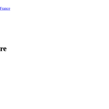
 France
re