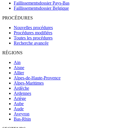
Faillissementsdossier
Pays-Bas
Faillissementsdossier
Belgique
PROCÉDURES
Nouvelles procédures
Procédures modifiées
Toutes les procédures
Recherche avancée
RÉGIONS
Ain
Aisne
Allier
Alpes-de-Haute-Provence
Alpes-Maritimes
Ardèche
Ardennes
Ariège
Aube
Aude
Aveyron
Bas-Rhin