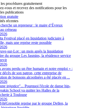
 les procédures gratuitement
vez-vous et recevez des notifications pour les
les publications
tion gratuite
ités récentes
 cherche un repreneur : le maire d’Évreux
au créneau
/2026
ta Festival placé en liquidation judiciaire à
lle, mais une reprise reste possible
/2026
euve-sur-Lot : un mois après la liquidation
aire du groupe Les Jasmins, la résidence service
revit
/2026
 avons perdu un être humain et notre emploi » :
le décès de son patron, cette entreprise de
ution de boissons alcoolisées a été placée en ...
/2026
 une injustice"... Pourquoi l'école de danse hip-
eakin School va quitter les Halles de la
cherie à Toulouse
/2026
 TéléGrenoble reprise par le groupe Dellen, la
é historique liquidée