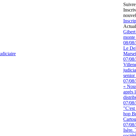
Suivre
Inscri
nouvel
Inscrip
Actual
Gibert
monte 
08/08
Le Del
udiciaire
Marsei
07/08
Villen
judici
senior 
07/08
« Nous
après 
distrib
07/08
"C'est
hop Br
Cartou
07/08
Isère.
sociét