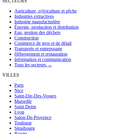
SECTEURS
Agriculture, sylviculture et pêche
Industries extractives
Industrie manufacturière
Énergie, production et distribution
Eau, gestion des déchets
Construction
Commerce de gros et de détail
Transports et entreposage
Hébergement et restauration
Information et communication
Tous les secteurs →
VILLES
Paris
Nice
Saint-Die-Des-Vosges
Marseille
Saint Denis
Lyon
Salon-De-Provence
Toulouse
Strasbourg
Rouen