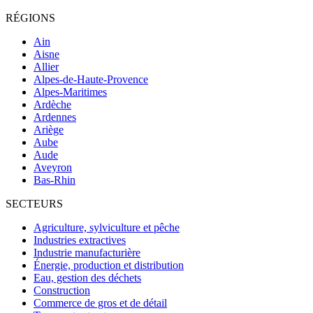
RÉGIONS
Ain
Aisne
Allier
Alpes-de-Haute-Provence
Alpes-Maritimes
Ardèche
Ardennes
Ariège
Aube
Aude
Aveyron
Bas-Rhin
SECTEURS
Agriculture, sylviculture et pêche
Industries extractives
Industrie manufacturière
Énergie, production et distribution
Eau, gestion des déchets
Construction
Commerce de gros et de détail