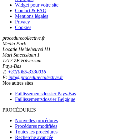
Widget pour votre site
Contact & FAQ
Mentions légales
Privacy
Cookies
procedurecollective.fr
Media Park
Locatie Heideheuvel H1
Mart Smeetslaan 1
1217 ZE Hilversum
Pays-Bas
T:
+31(0)85-3330016
E:
info@procedurecollective.fr
Nos autres sites
Faillissementsdossier
Pays-Bas
Faillissementsdossier
Belgique
PROCÉDURES
Nouvelles procédures
Procédures modifiées
Toutes les procédures
Recherche avancée