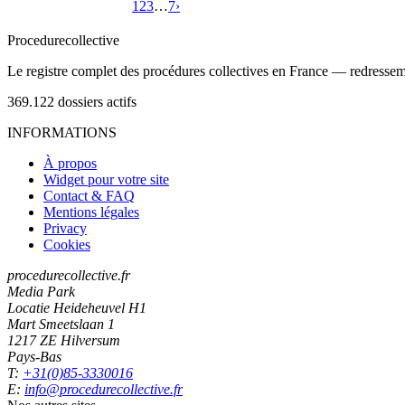
1
2
3
…
7
›
Procedure
collective
Le registre complet des procédures collectives en France — redressemen
369.122
dossiers actifs
INFORMATIONS
À propos
Widget pour votre site
Contact & FAQ
Mentions légales
Privacy
Cookies
procedurecollective.fr
Media Park
Locatie Heideheuvel H1
Mart Smeetslaan 1
1217 ZE Hilversum
Pays-Bas
T:
+31(0)85-3330016
E:
info@procedurecollective.fr