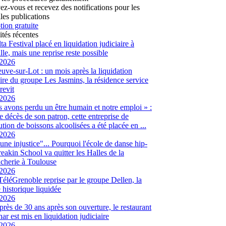
vez-vous et recevez des notifications pour les
les publications
tion gratuite
ités récentes
ta Festival placé en liquidation judiciaire à
lle, mais une reprise reste possible
/2026
euve-sur-Lot : un mois après la liquidation
aire du groupe Les Jasmins, la résidence service
revit
/2026
 avons perdu un être humain et notre emploi » :
le décès de son patron, cette entreprise de
ution de boissons alcoolisées a été placée en ...
/2026
 une injustice"... Pourquoi l'école de danse hip-
eakin School va quitter les Halles de la
cherie à Toulouse
/2026
 TéléGrenoble reprise par le groupe Dellen, la
é historique liquidée
/2026
 près de 30 ans après son ouverture, le restaurant
ar est mis en liquidation judiciaire
/2026