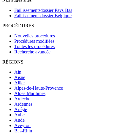
Nos autres sites
Faillissementsdossier
Pays-Bas
Faillissementsdossier
Belgique
PROCÉDURES
Nouvelles procédures
Procédures modifiées
Toutes les procédures
Recherche avancée
RÉGIONS
Ain
Aisne
Allier
Alpes-de-Haute-Provence
Alpes-Maritimes
Ardèche
Ardennes
Ariège
Aube
Aude
Aveyron
Bas-Rhin