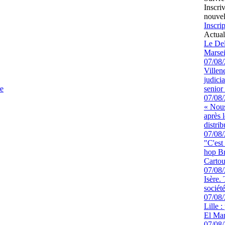
Inscri
nouvel
Inscrip
Actual
Le Del
Marsei
07/08
Villen
judici
re
senior 
07/08
« Nous
après 
distrib
07/08
"C'est
hop Br
Cartou
07/08
Isère.
sociét
07/08
Lille :
El Man
07/08