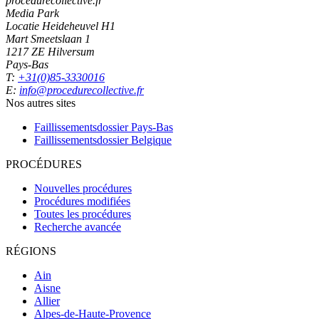
procedurecollective.fr
Media Park
Locatie Heideheuvel H1
Mart Smeetslaan 1
1217 ZE Hilversum
Pays-Bas
T:
+31(0)85-3330016
E:
info@procedurecollective.fr
Nos autres sites
Faillissementsdossier
Pays-Bas
Faillissementsdossier
Belgique
PROCÉDURES
Nouvelles procédures
Procédures modifiées
Toutes les procédures
Recherche avancée
RÉGIONS
Ain
Aisne
Allier
Alpes-de-Haute-Provence