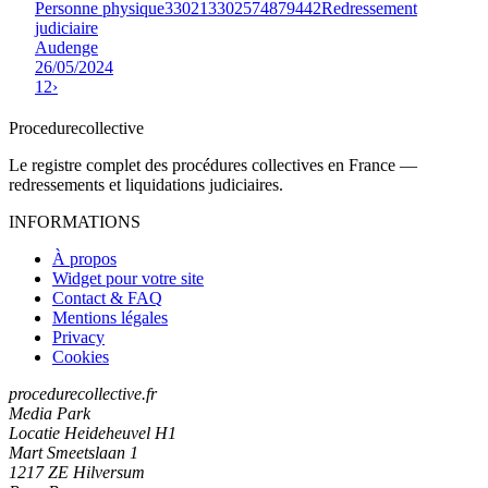
Personne physique
330213302574879442
Redressement
judiciaire
Audenge
26/05/2024
1
2
›
Procedure
collective
Le registre complet des procédures collectives en France —
redressements et liquidations judiciaires.
INFORMATIONS
À propos
Widget pour votre site
Contact & FAQ
Mentions légales
Privacy
Cookies
procedurecollective.fr
Media Park
Locatie Heideheuvel H1
Mart Smeetslaan 1
1217 ZE Hilversum