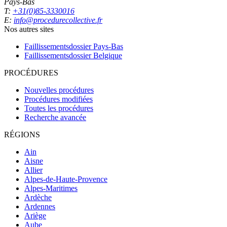
Pays-Bas
T:
+31(0)85-3330016
E:
info@procedurecollective.fr
Nos autres sites
Faillissementsdossier
Pays-Bas
Faillissementsdossier
Belgique
PROCÉDURES
Nouvelles procédures
Procédures modifiées
Toutes les procédures
Recherche avancée
RÉGIONS
Ain
Aisne
Allier
Alpes-de-Haute-Provence
Alpes-Maritimes
Ardèche
Ardennes
Ariège
Aube