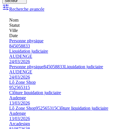
Secteur
Recherche avancée
Nom
Statut
Ville
Date
Personne physique
845058833
Liquidation judiciaire
AUDENGE
24/03/2026
Personne physique
845058833
Liquidation judiciaire
AUDENGE
24/03/2026
Lô Zone Shop
952565315
Clôture liquidation judiciaire
Audenge
13/03/2026
Lô Zone Shop
952565315
Clôture liquidation judiciaire
Audenge
13/03/2026
Arcadesign
810873638