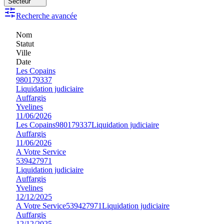
Secteur
Recherche avancée
Nom
Statut
Ville
Date
Les Copains
980179337
Liquidation judiciaire
Auffargis
Yvelines
11/06/2026
Les Copains
980179337
Liquidation judiciaire
Auffargis
11/06/2026
A Votre Service
539427971
Liquidation judiciaire
Auffargis
Yvelines
12/12/2025
A Votre Service
539427971
Liquidation judiciaire
Auffargis
12/12/2025