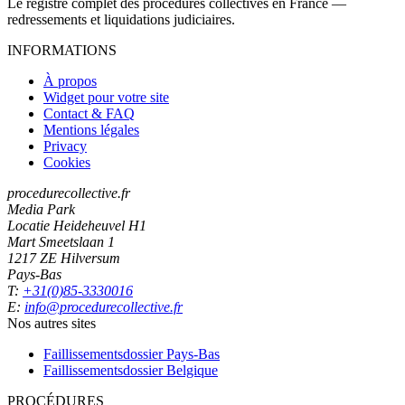
Le registre complet des procédures collectives en France —
redressements et liquidations judiciaires.
INFORMATIONS
À propos
Widget pour votre site
Contact & FAQ
Mentions légales
Privacy
Cookies
procedurecollective.fr
Media Park
Locatie Heideheuvel H1
Mart Smeetslaan 1
1217 ZE Hilversum
Pays-Bas
T:
+31(0)85-3330016
E:
info@procedurecollective.fr
Nos autres sites
Faillissementsdossier
Pays-Bas
Faillissementsdossier
Belgique
PROCÉDURES