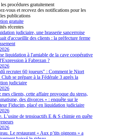
 les procédures gratuitement
vez-vous et recevez des notifications pour les
les publications
tion gratuite
ités récentes
uidation judiciaire, une brasserie sancerroise
ait d'accueillir des clients : la préfecture ferme
lissement
/2026
ne liquidation à l'amiable de la cave coopérative
d'Expression à Fabrezan ?
/2026
dû recruter 60 joueurs" : Comment le Niort
Club se prépare à la Fédérale 3 après la
tion judiciaire
/2026
 mes clients, cette affaire provoque du stress,
umatisme, des divorces » : enquête sur le
eur Fiducim, placé en liquidation judiciaire
/2026
. L’usine de tensioactifs E & S chimie en quête
reneurs
/2026
eau. Le restaurant « Aux p’tits oignons » a
tivement baissé le rideau