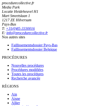
procedurecollective.fr
Media Park
Locatie Heideheuvel H1
Mart Smeetslaan 1
1217 ZE Hilversum
Pays-Bas
T:
+31(0)85-3330016
E:
info@procedurecollective.fr
Nos autres sites
Faillissementsdossier
Pays-Bas
Faillissementsdossier
Belgique
PROCÉDURES
Nouvelles procédures
Procédures modifiées
Toutes les procédures
Recherche avancée
RÉGIONS
Ain
Aisne
Allier