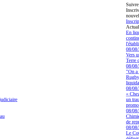
Suivre
Inscri
nouvel
Inscrip
Actual
En liq
continu
l'étab
08/08
Vers u
Terre 
08/08
"On a 
Rugby 
liquida
08/08
« Chez
judiciaire
un tra
promot
08/08
eau
Chimie
de rep
08/08
Le Cot
défini