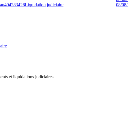
eau
404283426
Liquidation judiciaire
08/08
aire
ts et liquidations judiciaires.