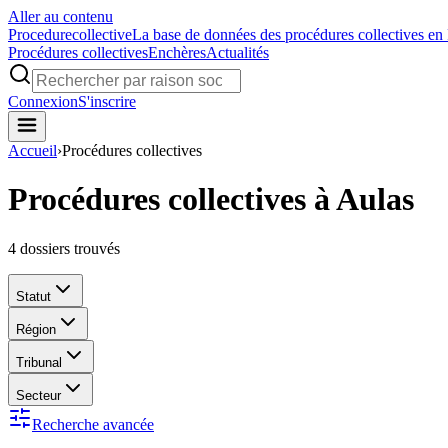
Aller au contenu
Procedure
collective
La base de données des procédures collectives en
Procédures collectives
Enchères
Actualités
Connexion
S'inscrire
Accueil
›
Procédures collectives
Procédures collectives à Aulas
4
dossiers trouvés
Statut
Région
Tribunal
Secteur
Recherche avancée