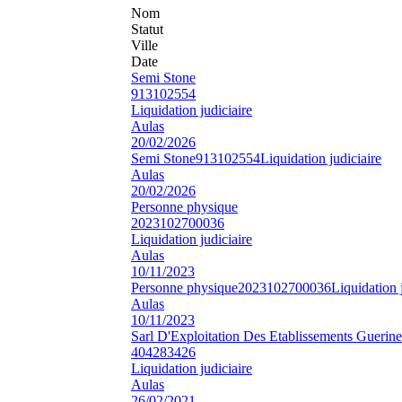
Nom
Statut
Ville
Date
Semi Stone
913102554
Liquidation judiciaire
Aulas
20/02/2026
Semi Stone
913102554
Liquidation judiciaire
Aulas
20/02/2026
Personne physique
2023102700036
Liquidation judiciaire
Aulas
10/11/2023
Personne physique
2023102700036
Liquidation 
Aulas
10/11/2023
Sarl D'Exploitation Des Etablissements Guerin
404283426
Liquidation judiciaire
Aulas
26/02/2021