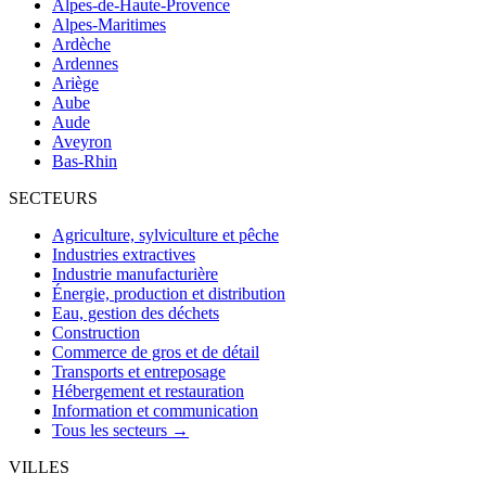
Alpes-de-Haute-Provence
Alpes-Maritimes
Ardèche
Ardennes
Ariège
Aube
Aude
Aveyron
Bas-Rhin
SECTEURS
Agriculture, sylviculture et pêche
Industries extractives
Industrie manufacturière
Énergie, production et distribution
Eau, gestion des déchets
Construction
Commerce de gros et de détail
Transports et entreposage
Hébergement et restauration
Information et communication
Tous les secteurs →
VILLES