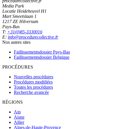
procedurecollective.fr
Media Park
Locatie Heideheuvel H1
Mart Smeetslaan 1
1217 ZE Hilversum
Pays-Bas
T:
+31(0)85-3330016
E:
info@procedurecollective.fr
Nos autres sites
Faillissementsdossier
Pays-Bas
Faillissementsdossier
Belgique
PROCÉDURES
Nouvelles procédures
Procédures modifiées
Toutes les procédures
Recherche avancée
RÉGIONS
Ain
Aisne
Allier
Alpes-de-Haute-Provence