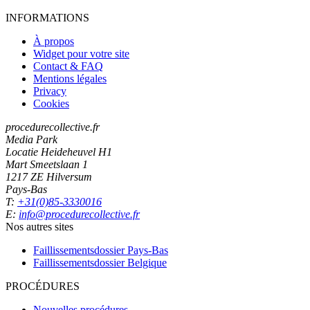
INFORMATIONS
À propos
Widget pour votre site
Contact & FAQ
Mentions légales
Privacy
Cookies
procedurecollective.fr
Media Park
Locatie Heideheuvel H1
Mart Smeetslaan 1
1217 ZE Hilversum
Pays-Bas
T:
+31(0)85-3330016
E:
info@procedurecollective.fr
Nos autres sites
Faillissementsdossier
Pays-Bas
Faillissementsdossier
Belgique
PROCÉDURES
Nouvelles procédures