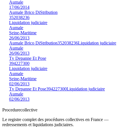
Aumale
17/06/2014
Aumale Brico DiStribution
352038236
Liquidation judiciaire
Aumale
Seine-Maritime
26/06/2013
Aumale Brico DiStribution
352038236
Liquidation judiciaire
Aumale
26/06/2013
Tv Depanne Et Pose
394227300
Liquidation judiciaire
Aumale
Seine-Maritime
02/06/2013
Tv Depanne Et Pose
394227300
Liquidation judiciaire
Aumale
02/06/2013
Procedure
collective
Le registre complet des procédures collectives en France —
redressements et liquidations judiciaires.