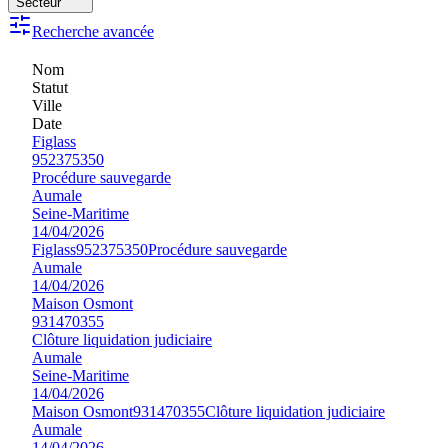
Secteur
Recherche avancée
Nom
Statut
Ville
Date
Figlass
952375350
Procédure sauvegarde
Aumale
Seine-Maritime
14/04/2026
Figlass
952375350
Procédure sauvegarde
Aumale
14/04/2026
Maison Osmont
931470355
Clôture liquidation judiciaire
Aumale
Seine-Maritime
14/04/2026
Maison Osmont
931470355
Clôture liquidation judiciaire
Aumale
14/04/2026