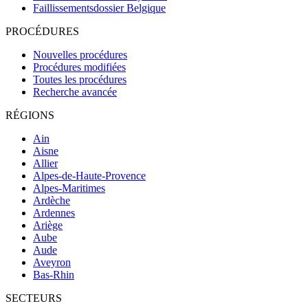
Faillissementsdossier
Belgique
PROCÉDURES
Nouvelles procédures
Procédures modifiées
Toutes les procédures
Recherche avancée
RÉGIONS
Ain
Aisne
Allier
Alpes-de-Haute-Provence
Alpes-Maritimes
Ardèche
Ardennes
Ariège
Aube
Aude
Aveyron
Bas-Rhin
SECTEURS