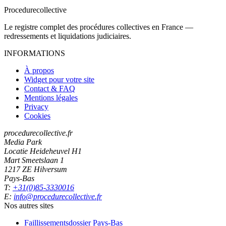
Procedure
collective
Le registre complet des procédures collectives en France —
redressements et liquidations judiciaires.
INFORMATIONS
À propos
Widget pour votre site
Contact & FAQ
Mentions légales
Privacy
Cookies
procedurecollective.fr
Media Park
Locatie Heideheuvel H1
Mart Smeetslaan 1
1217 ZE Hilversum
Pays-Bas
T:
+31(0)85-3330016
E:
info@procedurecollective.fr
Nos autres sites
Faillissementsdossier
Pays-Bas