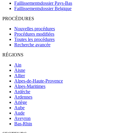
Faillissementsdossier
Pays-Bas
Faillissementsdossier
Belgique
PROCÉDURES
Nouvelles procédures
Procédures modifiées
Toutes les procédures
Recherche avancée
RÉGIONS
Ain
Aisne
Allier
Alpes-de-Haute-Provence
Alpes-Maritimes
Ardèche
Ardennes
Ariège
Aube
Aude
Aveyron
Bas-Rhin