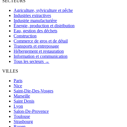
SECTEURS
Agriculture, sylviculture et pêche
Industries extractives
Industrie manufacturière
Énergie, production et distribution
Eau, gestion des déchets
Construction
Commerce de gros et de détail
Transports et entreposage
Hébergement et restauration
Information et communication
Tous les secteurs →
VILLES
Paris
Nice
Saint-Die-Des-Vosges
Marseille
Saint Denis
Lyon
Salon-De-Provence
Toulouse
Strasbourg
Rouen