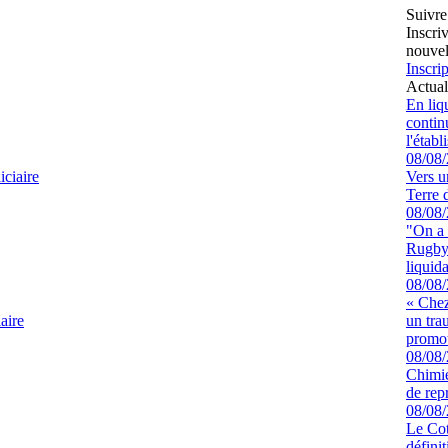
Suivre
Inscri
nouvel
Inscrip
Actual
En liq
continu
l'étab
08/08
ciaire
Vers u
Terre 
08/08
"On a 
Rugby 
liquida
08/08
« Chez
aire
un tra
promot
08/08
Chimie
de rep
08/08
Le Cot
défini