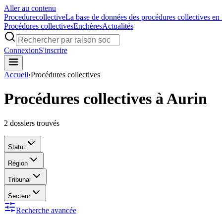
Aller au contenu
Procedure
collective
La base de données des procédures collectives en
Procédures collectives
Enchères
Actualités
Connexion
S'inscrire
Accueil
›
Procédures collectives
Procédures collectives à Aurin
2
dossiers trouvés
Statut
Région
Tribunal
Secteur
Recherche avancée