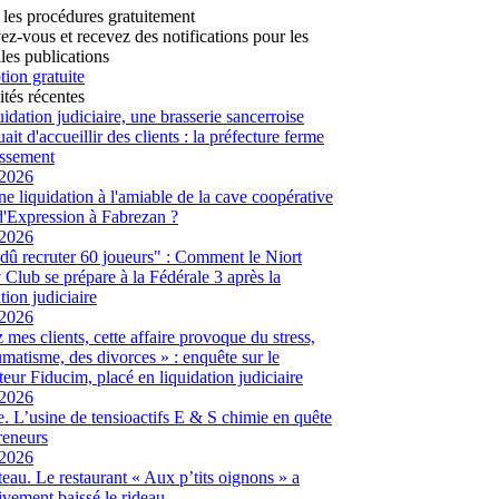
 les procédures gratuitement
vez-vous et recevez des notifications pour les
les publications
tion gratuite
ités récentes
uidation judiciaire, une brasserie sancerroise
ait d'accueillir des clients : la préfecture ferme
lissement
/2026
ne liquidation à l'amiable de la cave coopérative
d'Expression à Fabrezan ?
/2026
dû recruter 60 joueurs" : Comment le Niort
Club se prépare à la Fédérale 3 après la
tion judiciaire
/2026
 mes clients, cette affaire provoque du stress,
umatisme, des divorces » : enquête sur le
eur Fiducim, placé en liquidation judiciaire
/2026
. L’usine de tensioactifs E & S chimie en quête
reneurs
/2026
eau. Le restaurant « Aux p’tits oignons » a
tivement baissé le rideau