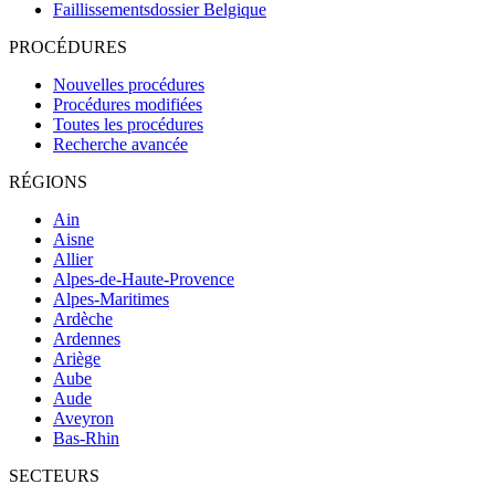
Faillissementsdossier
Belgique
PROCÉDURES
Nouvelles procédures
Procédures modifiées
Toutes les procédures
Recherche avancée
RÉGIONS
Ain
Aisne
Allier
Alpes-de-Haute-Provence
Alpes-Maritimes
Ardèche
Ardennes
Ariège
Aube
Aude
Aveyron
Bas-Rhin
SECTEURS