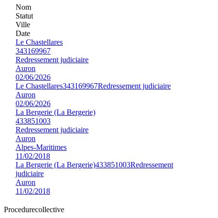
Nom
Statut
Ville
Date
Le Chastellares
343169967
Redressement judiciaire
Auron
02/06/2026
Le Chastellares
343169967
Redressement judiciaire
Auron
02/06/2026
La Bergerie (La Bergerie)
433851003
Redressement judiciaire
Auron
Alpes-Maritimes
11/02/2018
La Bergerie (La Bergerie)
433851003
Redressement
judiciaire
Auron
11/02/2018
Procedure
collective