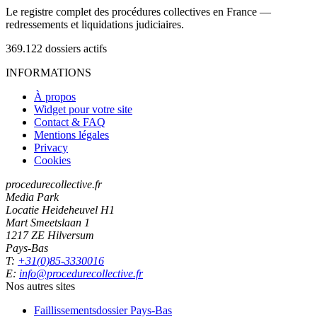
Le registre complet des procédures collectives en France —
redressements et liquidations judiciaires.
369.122
dossiers actifs
INFORMATIONS
À propos
Widget pour votre site
Contact & FAQ
Mentions légales
Privacy
Cookies
procedurecollective.fr
Media Park
Locatie Heideheuvel H1
Mart Smeetslaan 1
1217 ZE Hilversum
Pays-Bas
T:
+31(0)85-3330016
E:
info@procedurecollective.fr
Nos autres sites
Faillissementsdossier
Pays-Bas