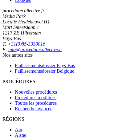
Cookies
procedurecollective.fr
Media Park
Locatie Heideheuvel H1
Mart Smeetslaan 1
1217 ZE Hilversum
Pays-Bas
T:
+31(0)85-3330016
E:
info@procedurecollective.fr
Nos autres sites
Faillissementsdossier
Pays-Bas
Faillissementsdossier
Belgique
PROCÉDURES
Nouvelles procédures
Procédures modifiées
Toutes les procédures
Recherche avancée
RÉGIONS
Ain
Aisne