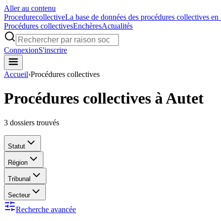
Aller au contenu
Procedure
collective
La base de données des procédures collectives en
Procédures collectives
Enchères
Actualités
Connexion
S'inscrire
Accueil
›
Procédures collectives
Procédures collectives à Autet
3
dossiers trouvés
Statut
Région
Tribunal
Secteur
Recherche avancée