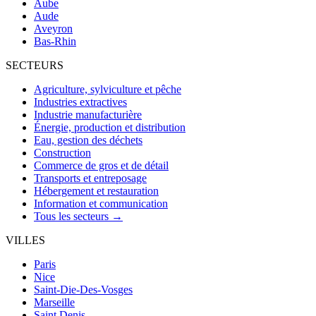
Aube
Aude
Aveyron
Bas-Rhin
SECTEURS
Agriculture, sylviculture et pêche
Industries extractives
Industrie manufacturière
Énergie, production et distribution
Eau, gestion des déchets
Construction
Commerce de gros et de détail
Transports et entreposage
Hébergement et restauration
Information et communication
Tous les secteurs →
VILLES
Paris
Nice
Saint-Die-Des-Vosges
Marseille
Saint Denis