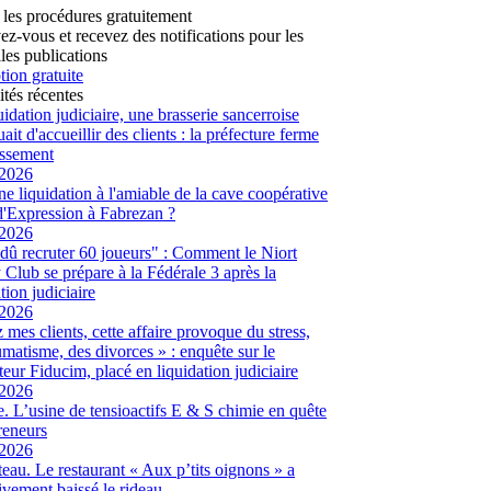
 les procédures gratuitement
vez-vous et recevez des notifications pour les
les publications
tion gratuite
ités récentes
uidation judiciaire, une brasserie sancerroise
ait d'accueillir des clients : la préfecture ferme
lissement
/2026
ne liquidation à l'amiable de la cave coopérative
d'Expression à Fabrezan ?
/2026
dû recruter 60 joueurs" : Comment le Niort
Club se prépare à la Fédérale 3 après la
tion judiciaire
/2026
 mes clients, cette affaire provoque du stress,
umatisme, des divorces » : enquête sur le
eur Fiducim, placé en liquidation judiciaire
/2026
. L’usine de tensioactifs E & S chimie en quête
reneurs
/2026
eau. Le restaurant « Aux p’tits oignons » a
tivement baissé le rideau