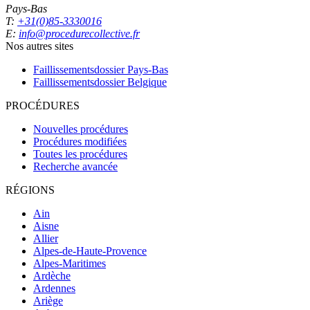
Pays-Bas
T:
+31(0)85-3330016
E:
info@procedurecollective.fr
Nos autres sites
Faillissementsdossier
Pays-Bas
Faillissementsdossier
Belgique
PROCÉDURES
Nouvelles procédures
Procédures modifiées
Toutes les procédures
Recherche avancée
RÉGIONS
Ain
Aisne
Allier
Alpes-de-Haute-Provence
Alpes-Maritimes
Ardèche
Ardennes
Ariège