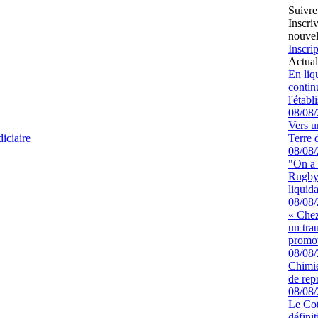
Suivre
Inscri
nouvel
Inscrip
Actual
En liq
continu
l'étab
08/08
Vers u
diciaire
Terre 
08/08
"On a 
Rugby 
liquida
08/08
« Chez
un tra
promot
08/08
Chimie
de rep
08/08
Le Cot
défini