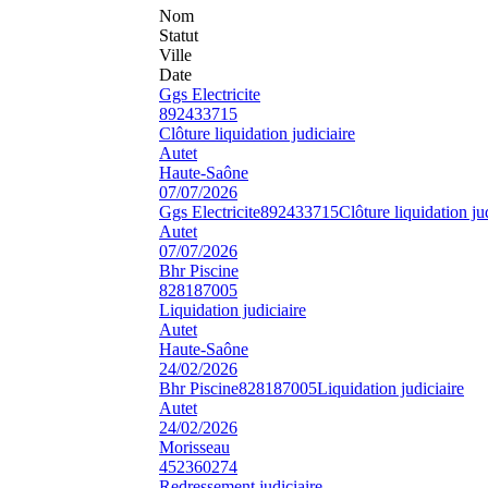
Nom
Statut
Ville
Date
Ggs Electricite
892433715
Clôture liquidation judiciaire
Autet
Haute-Saône
07/07/2026
Ggs Electricite
892433715
Clôture liquidation ju
Autet
07/07/2026
Bhr Piscine
828187005
Liquidation judiciaire
Autet
Haute-Saône
24/02/2026
Bhr Piscine
828187005
Liquidation judiciaire
Autet
24/02/2026
Morisseau
452360274
Redressement judiciaire