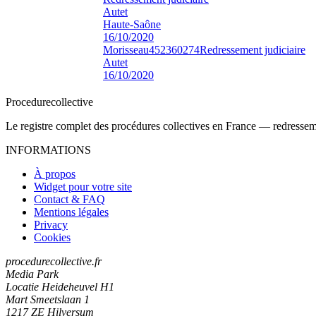
Autet
Haute-Saône
16/10/2020
Morisseau
452360274
Redressement judiciaire
Autet
16/10/2020
Procedure
collective
Le registre complet des procédures collectives en France — redressemen
INFORMATIONS
À propos
Widget pour votre site
Contact & FAQ
Mentions légales
Privacy
Cookies
procedurecollective.fr
Media Park
Locatie Heideheuvel H1
Mart Smeetslaan 1
1217 ZE Hilversum