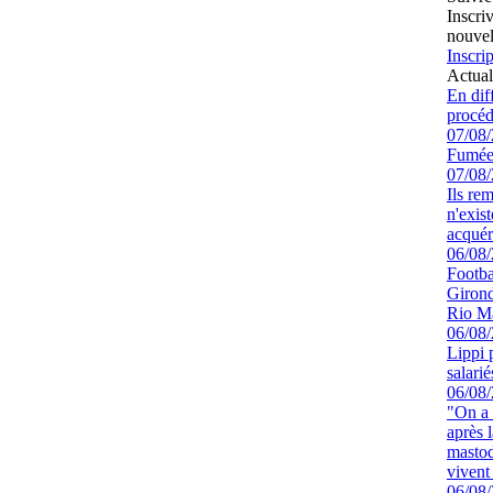
Inscri
nouvel
Inscrip
Actual
En dif
procéd
07/08
Fumée
07/08
Ils re
n'exis
acquér
06/08
Footbal
Girond
Rio M
06/08
Lippi 
salari
06/08
"On a 
après l
mastod
vivent 
06/08