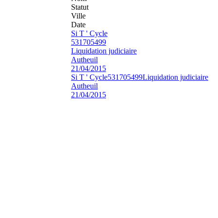
Statut
Ville
Date
Si T ' Cycle
531705499
Liquidation judiciaire
Autheuil
21/04/2015
Si T ' Cycle
531705499
Liquidation judiciaire
Autheuil
21/04/2015