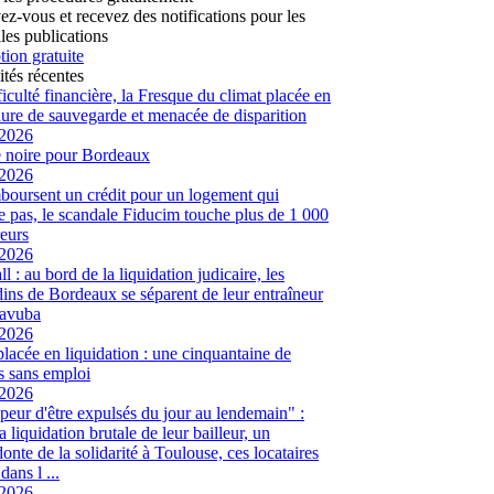
vez-vous et recevez des notifications pour les
les publications
tion gratuite
ités récentes
ficulté financière, la Fresque du climat placée en
ure de sauvegarde et menacée de disparition
/2026
 noire pour Bordeaux
/2026
mboursent un crédit pour un logement qui
te pas, le scandale Fiducim touche plus de 1 000
eurs
/2026
l : au bord de la liquidation judicaire, les
ins de Bordeaux se séparent de leur entraîneur
avuba
/2026
placée en liquidation : une cinquantaine de
és sans emploi
/2026
peur d'être expulsés du jour au lendemain" :
a liquidation brutale de leur bailleur, un
onte de la solidarité à Toulouse, ces locataires
dans l ...
/2026