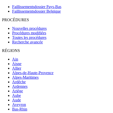
Faillissementsdossier
Pays-Bas
Faillissementsdossier
Belgique
PROCÉDURES
Nouvelles procédures
Procédures modifiées
Toutes les procédures
Recherche avancée
RÉGIONS
Ain
Aisne
Allier
Alpes-de-Haute-Provence
Alpes-Maritimes
Ardèche
Ardennes
Ariège
Aube
Aude
Aveyron
Bas-Rhin