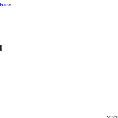
 France
l
Suivre