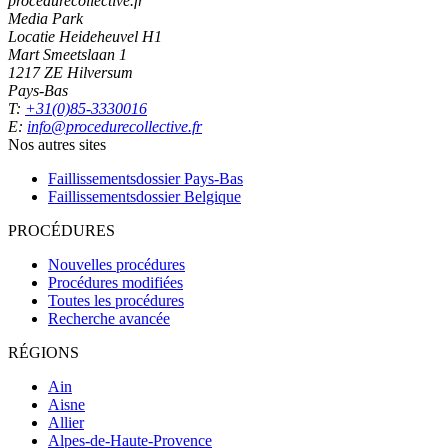
procedurecollective.fr
Media Park
Locatie Heideheuvel H1
Mart Smeetslaan 1
1217 ZE Hilversum
Pays-Bas
T:
+31(0)85-3330016
E:
info@procedurecollective.fr
Nos autres sites
Faillissementsdossier
Pays-Bas
Faillissementsdossier
Belgique
PROCÉDURES
Nouvelles procédures
Procédures modifiées
Toutes les procédures
Recherche avancée
RÉGIONS
Ain
Aisne
Allier
Alpes-de-Haute-Provence