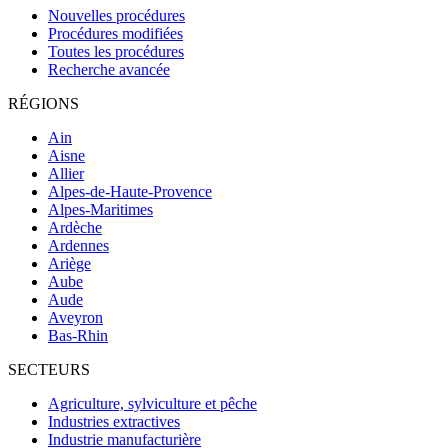
Nouvelles procédures
Procédures modifiées
Toutes les procédures
Recherche avancée
RÉGIONS
Ain
Aisne
Allier
Alpes-de-Haute-Provence
Alpes-Maritimes
Ardèche
Ardennes
Ariège
Aube
Aude
Aveyron
Bas-Rhin
SECTEURS
Agriculture, sylviculture et pêche
Industries extractives
Industrie manufacturière