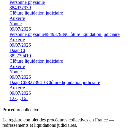
Personne physique
884937939
Clôture liquidation judiciaire
Auxerre
Yonne
09/07/2026
Personne physique
884937939
Clôture liquidation judiciaire
Auxerre
09/07/2026
Daap Ct
882739410
Clôture liquidation judiciaire
Auxerre
Yonne
09/07/2026
Daap Ct
882739410
Clôture liquidation judiciaire
Auxerre
09/07/2026
1
2
3
…
16
›
Procedure
collective
Le registre complet des procédures collectives en France —
redressements et liquidations judiciaires.