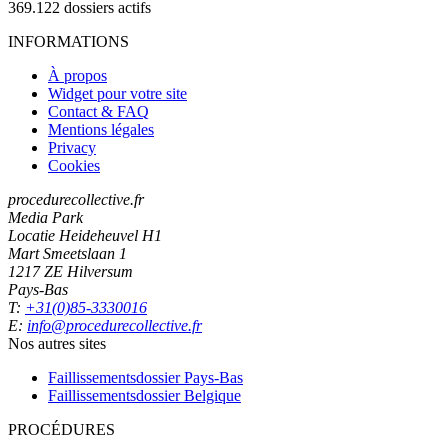
369.122
dossiers actifs
INFORMATIONS
À propos
Widget pour votre site
Contact & FAQ
Mentions légales
Privacy
Cookies
procedurecollective.fr
Media Park
Locatie Heideheuvel H1
Mart Smeetslaan 1
1217 ZE Hilversum
Pays-Bas
T:
+31(0)85-3330016
E:
info@procedurecollective.fr
Nos autres sites
Faillissementsdossier
Pays-Bas
Faillissementsdossier
Belgique
PROCÉDURES