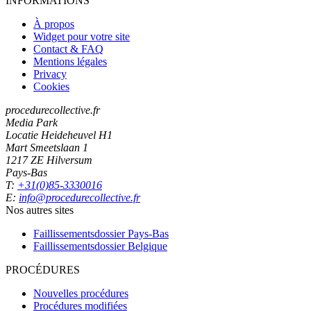
INFORMATIONS
À propos
Widget pour votre site
Contact & FAQ
Mentions légales
Privacy
Cookies
procedurecollective.fr
Media Park
Locatie Heideheuvel H1
Mart Smeetslaan 1
1217 ZE Hilversum
Pays-Bas
T:
+31(0)85-3330016
E:
info@procedurecollective.fr
Nos autres sites
Faillissementsdossier
Pays-Bas
Faillissementsdossier
Belgique
PROCÉDURES
Nouvelles procédures
Procédures modifiées