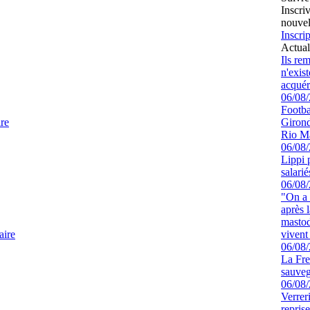
Inscri
nouvel
Inscrip
Actual
Ils re
n'exis
acquér
06/08
Footbal
re
Girond
Rio M
06/08
Lippi 
salari
06/08
"On a 
après l
mastod
aire
vivent 
06/08
La Fre
sauve
06/08
Verrer
repris