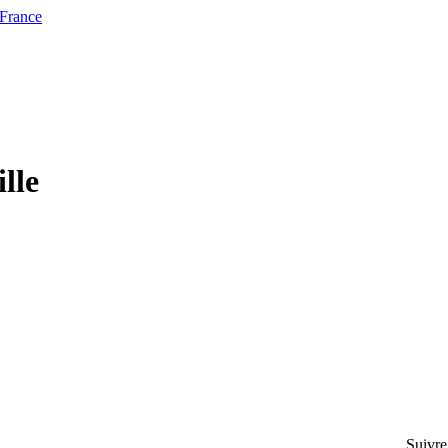
 France
lle
Suivre