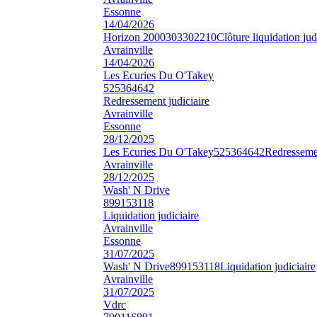
Essonne
14/04/2026
Horizon 2000
303302210
Clôture liquidation jud
Avrainville
14/04/2026
Les Ecuries Du O'Takey
525364642
Redressement judiciaire
Avrainville
Essonne
28/12/2025
Les Ecuries Du O'Takey
525364642
Redressemen
Avrainville
28/12/2025
Wash' N Drive
899153118
Liquidation judiciaire
Avrainville
Essonne
31/07/2025
Wash' N Drive
899153118
Liquidation judiciaire
Avrainville
31/07/2025
Vdrc