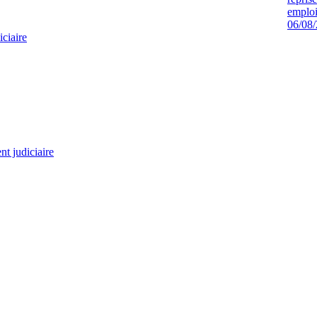
emploi
06/08
iciaire
t judiciaire