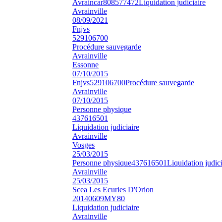
Avraincar
808577472
Liquidation judiciaire
Avrainville
08/09/2021
Fnjvs
529106700
Procédure sauvegarde
Avrainville
Essonne
07/10/2015
Fnjvs
529106700
Procédure sauvegarde
Avrainville
07/10/2015
Personne physique
437616501
Liquidation judiciaire
Avrainville
Vosges
25/03/2015
Personne physique
437616501
Liquidation judici
Avrainville
25/03/2015
Scea Les Ecuries D'Orion
20140609MY80
Liquidation judiciaire
Avrainville