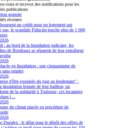
vez-vous et recevez des notifications pour les
les publications
tion gratuite
ités récentes
mboursent un crédit pour un logement qui
te pas, le scandale Fiducim touche plus de 1 000
eurs
/2026
l : au bord de la liquidation judicaire, les
ins de Bordeaux se séparent de leur entraîneur
avuba
/2026
placée en liquidation : une cinquantaine de
és sans emploi
/2026
peur d'être expulsés du jour au lendemain" :
a liquidation brutale de leur bailleur, un
onte de la solidarité à Toulouse, ces locataires
dans l ...
/2026
sque du climat placée en procédure de
garde
/2026
ie Duralex : le délai pour le dépôt des offres de
e s’achève ce jeudi pour tenter de sauver les 250