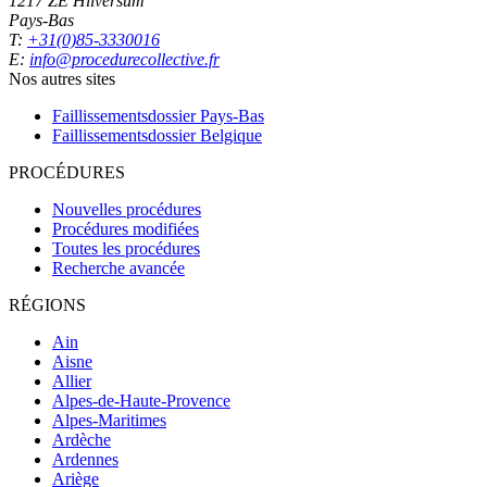
1217 ZE Hilversum
Pays-Bas
T:
+31(0)85-3330016
E:
info@procedurecollective.fr
Nos autres sites
Faillissementsdossier
Pays-Bas
Faillissementsdossier
Belgique
PROCÉDURES
Nouvelles procédures
Procédures modifiées
Toutes les procédures
Recherche avancée
RÉGIONS
Ain
Aisne
Allier
Alpes-de-Haute-Provence
Alpes-Maritimes
Ardèche
Ardennes
Ariège