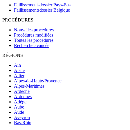
Faillissementsdossier
Pays-Bas
Faillissementsdossier
Belgique
PROCÉDURES
Nouvelles procédures
Procédures modifiées
Toutes les procédures
Recherche avancée
RÉGIONS
Ain
Aisne
Allier
Alpes-de-Haute-Provence
Alpes-Maritimes
Ardèche
Ardennes
Ariège
Aube
Aude
Aveyron
Bas-Rhin