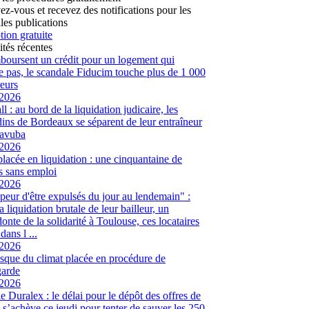
vez-vous et recevez des notifications pour les
les publications
tion gratuite
ités récentes
mboursent un crédit pour un logement qui
te pas, le scandale Fiducim touche plus de 1 000
eurs
/2026
l : au bord de la liquidation judicaire, les
ins de Bordeaux se séparent de leur entraîneur
avuba
/2026
placée en liquidation : une cinquantaine de
és sans emploi
/2026
peur d'être expulsés du jour au lendemain" :
a liquidation brutale de leur bailleur, un
onte de la solidarité à Toulouse, ces locataires
dans l ...
/2026
sque du climat placée en procédure de
garde
/2026
ie Duralex : le délai pour le dépôt des offres de
e s’achève ce jeudi pour tenter de sauver les 250