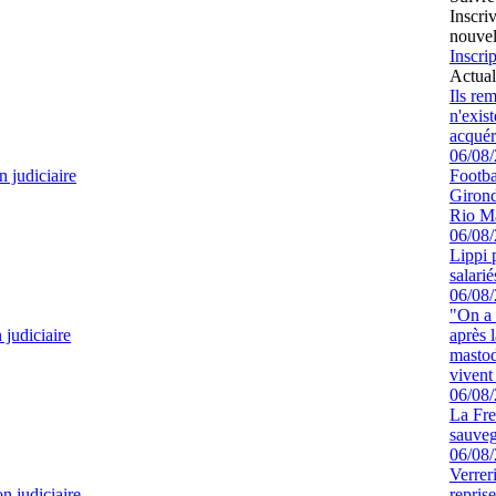
Inscri
nouvel
Inscrip
Actual
Ils re
n'exis
acquér
06/08
n judiciaire
Footbal
Girond
Rio M
06/08
Lippi 
salari
06/08
"On a 
 judiciaire
après l
mastod
vivent 
06/08
La Fre
sauve
06/08
Verrer
on judiciaire
repris