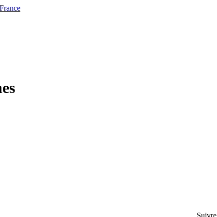
 France
hes
Suivre