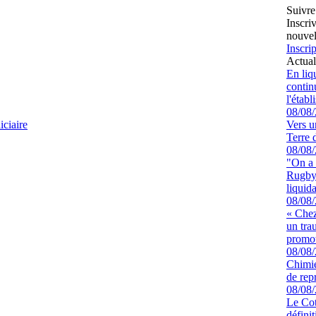
Suivre
Inscri
nouvel
Inscrip
Actual
En liq
continu
l'étab
08/08
ciaire
Vers u
Terre 
08/08
"On a 
Rugby 
liquida
08/08
« Chez
un tra
promot
08/08
Chimie
de rep
08/08
Le Cot
défini