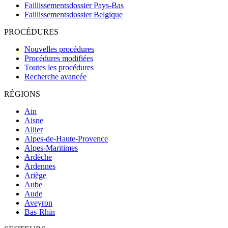
Faillissementsdossier
Pays-Bas
Faillissementsdossier
Belgique
PROCÉDURES
Nouvelles procédures
Procédures modifiées
Toutes les procédures
Recherche avancée
RÉGIONS
Ain
Aisne
Allier
Alpes-de-Haute-Provence
Alpes-Maritimes
Ardèche
Ardennes
Ariège
Aube
Aude
Aveyron
Bas-Rhin