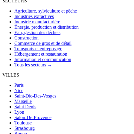
SECTEURS
Agriculture, sylviculture et pêche
Industries extractives
Industrie manufacturière
Énergie, production et distribution
Eau, gestion des déchets
Construction
Commerce de gros et de détail
Transports et entreposage
Hébergement et restauration
Information et communication
Tous les secteurs →
VILLES
Paris
Nice
Saint-Die-Des-Vosges
Marseille
Saint Denis
Lyon
Salon-De-Provence
Toulouse
Strasbourg
Rouen