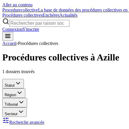
Aller au contenu
Procedure
collective
La base de données des procédures collectives en
Procédures collectives
Enchères
Actualités
Connexion
S'inscrire
Accueil
›
Procédures collectives
Procédures collectives à Azille
1
dossiers trouvés
Statut
Région
Tribunal
Secteur
Recherche avancée