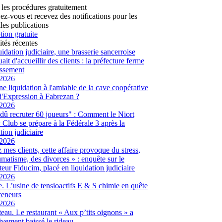
 les procédures gratuitement
vez-vous et recevez des notifications pour les
les publications
tion gratuite
ités récentes
uidation judiciaire, une brasserie sancerroise
ait d'accueillir des clients : la préfecture ferme
lissement
/2026
ne liquidation à l'amiable de la cave coopérative
d'Expression à Fabrezan ?
/2026
dû recruter 60 joueurs" : Comment le Niort
Club se prépare à la Fédérale 3 après la
tion judiciaire
/2026
 mes clients, cette affaire provoque du stress,
umatisme, des divorces » : enquête sur le
eur Fiducim, placé en liquidation judiciaire
/2026
. L’usine de tensioactifs E & S chimie en quête
reneurs
/2026
eau. Le restaurant « Aux p’tits oignons » a
tivement baissé le rideau