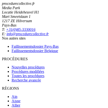
procedurecollective.fr
Media Park
Locatie Heideheuvel H1
Mart Smeetslaan 1
1217 ZE Hilversum
Pays-Bas
T:
+31(0)85-3330016
E:
info@procedurecollective.fr
Nos autres sites
Faillissementsdossier
Pays-Bas
Faillissementsdossier
Belgique
PROCÉDURES
Nouvelles procédures
Procédures modifiées
Toutes les procédures
Recherche avancée
RÉGIONS
Ain
Aisne
Allier