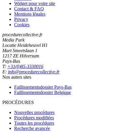
Widget pour votre site
Contact & FAQ
Mentions légales
Privacy
Cookies
procedurecollective.fr
Media Park
Locatie Heideheuvel H1
Mart Smeetslaan 1
1217 ZE Hilversum
Pays-Bas
T:
+31(0)85-3330016
E:
info@procedurecollective.fr
Nos autres sites
Faillissementsdossier
Pays-Bas
Faillissementsdossier
Belgique
PROCÉDURES
Nouvelles procédures
Procédures modifiées
Toutes les procédures
Recherche avancée