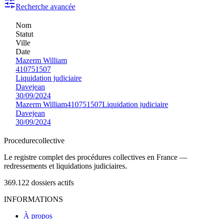
Recherche avancée
Nom
Statut
Ville
Date
Mazerm William
410751507
Liquidation judiciaire
Davejean
30/09/2024
Mazerm William
410751507
Liquidation judiciaire
Davejean
30/09/2024
Procedure
collective
Le registre complet des procédures collectives en France —
redressements et liquidations judiciaires.
369.122
dossiers actifs
INFORMATIONS
À propos