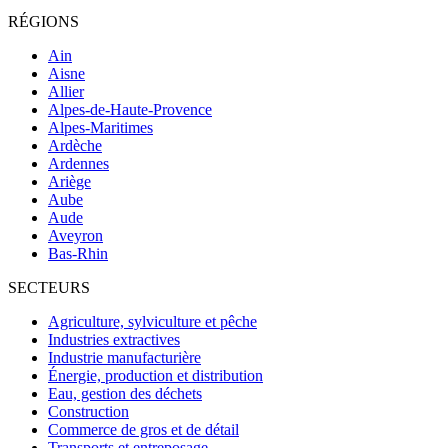
RÉGIONS
Ain
Aisne
Allier
Alpes-de-Haute-Provence
Alpes-Maritimes
Ardèche
Ardennes
Ariège
Aube
Aude
Aveyron
Bas-Rhin
SECTEURS
Agriculture, sylviculture et pêche
Industries extractives
Industrie manufacturière
Énergie, production et distribution
Eau, gestion des déchets
Construction
Commerce de gros et de détail
Transports et entreposage