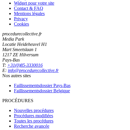
Widget pour votre site
Contact & FAQ
Mentions légales
Privacy
Cookies
procedurecollective.fr
Media Park
Locatie Heideheuvel H1
Mart Smeetslaan 1
1217 ZE Hilversum
Pays-Bas
T:
+31(0)85-3330016
E:
info@procedurecollective.fr
Nos autres sites
Faillissementsdossier
Pays-Bas
Faillissementsdossier
Belgique
PROCÉDURES
Nouvelles procédures
Procédures modifiées
Toutes les procédures
Recherche avancée