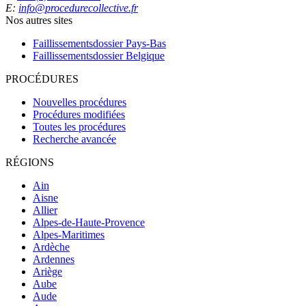
E:
info@procedurecollective.fr
Nos autres sites
Faillissementsdossier
Pays-Bas
Faillissementsdossier
Belgique
PROCÉDURES
Nouvelles procédures
Procédures modifiées
Toutes les procédures
Recherche avancée
RÉGIONS
Ain
Aisne
Allier
Alpes-de-Haute-Provence
Alpes-Maritimes
Ardèche
Ardennes
Ariège
Aube
Aude