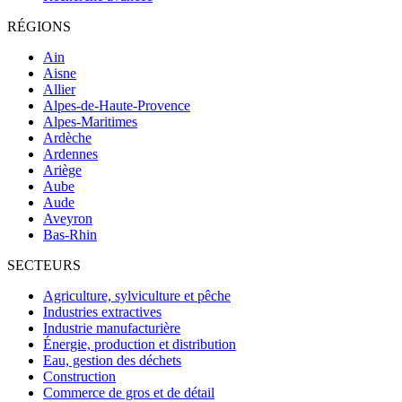
RÉGIONS
Ain
Aisne
Allier
Alpes-de-Haute-Provence
Alpes-Maritimes
Ardèche
Ardennes
Ariège
Aube
Aude
Aveyron
Bas-Rhin
SECTEURS
Agriculture, sylviculture et pêche
Industries extractives
Industrie manufacturière
Énergie, production et distribution
Eau, gestion des déchets
Construction
Commerce de gros et de détail