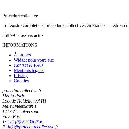
Procedure
collective
Le registre complet des procédures collectives en France — redressemen
368.997
dossiers actifs
INFORMATIONS
À propos
Widget pour votre site
Contact & FAQ
Mentions légales
Privacy
Cookies
procedurecollective.fr
Media Park
Locatie Heideheuvel H1
Mart Smeetslaan 1
1217 ZE Hilversum
Pays-Bas
T:
+31(0)85-3330016
E:
info@procedurecollective.fr