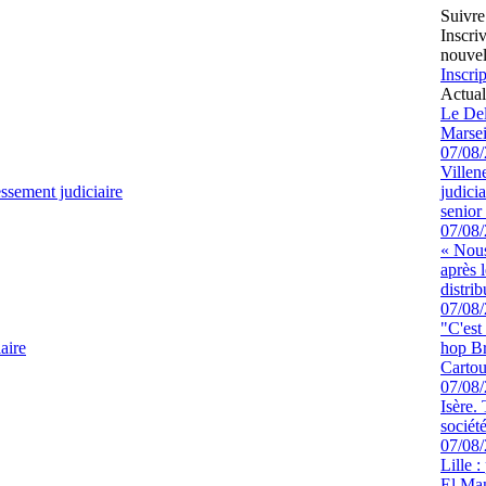
Suivre
Inscri
nouvel
Inscrip
Actual
Le Del
Marsei
07/08
Villen
ssement judiciaire
judici
senior 
07/08
« Nous
après 
distrib
07/08
"C'est
aire
hop Br
Cartou
07/08
Isère.
sociét
07/08
Lille :
El Man