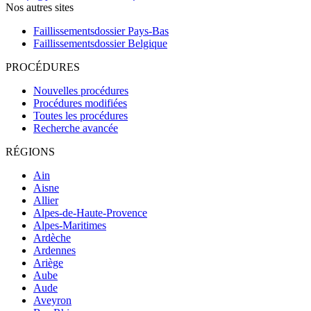
Nos autres sites
Faillissementsdossier
Pays-Bas
Faillissementsdossier
Belgique
PROCÉDURES
Nouvelles procédures
Procédures modifiées
Toutes les procédures
Recherche avancée
RÉGIONS
Ain
Aisne
Allier
Alpes-de-Haute-Provence
Alpes-Maritimes
Ardèche
Ardennes
Ariège
Aube
Aude
Aveyron