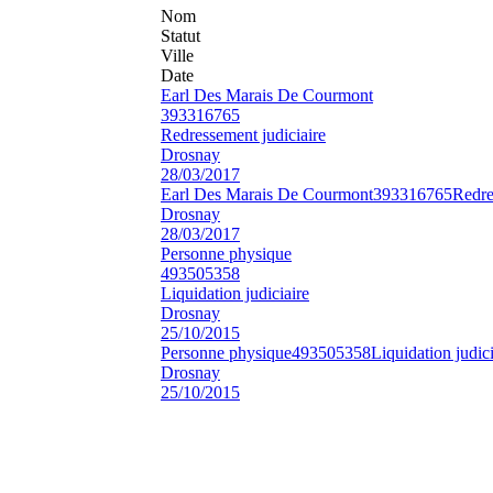
Nom
Statut
Ville
Date
Earl Des Marais De Courmont
393316765
Redressement judiciaire
Drosnay
28/03/2017
Earl Des Marais De Courmont
393316765
Redre
Drosnay
28/03/2017
Personne physique
493505358
Liquidation judiciaire
Drosnay
25/10/2015
Personne physique
493505358
Liquidation judici
Drosnay
25/10/2015