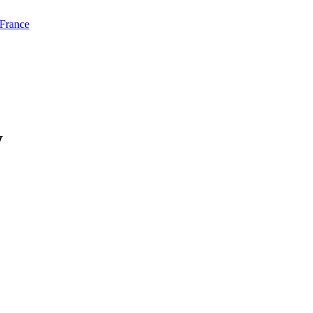
 France
y