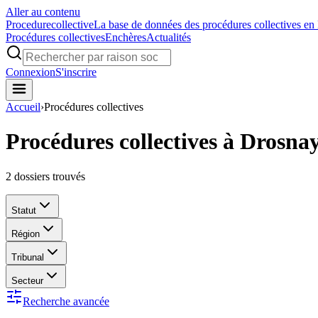
Aller au contenu
Procedure
collective
La base de données des procédures collectives en
Procédures collectives
Enchères
Actualités
Connexion
S'inscrire
Accueil
›
Procédures collectives
Procédures collectives à Drosna
2
dossiers trouvés
Statut
Région
Tribunal
Secteur
Recherche avancée