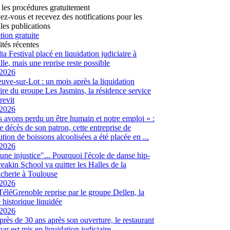
 les procédures gratuitement
vez-vous et recevez des notifications pour les
les publications
tion gratuite
ités récentes
ta Festival placé en liquidation judiciaire à
lle, mais une reprise reste possible
/2026
euve-sur-Lot : un mois après la liquidation
aire du groupe Les Jasmins, la résidence service
revit
/2026
 avons perdu un être humain et notre emploi » :
le décès de son patron, cette entreprise de
ution de boissons alcoolisées a été placée en ...
/2026
 une injustice"... Pourquoi l'école de danse hip-
eakin School va quitter les Halles de la
cherie à Toulouse
/2026
 TéléGrenoble reprise par le groupe Dellen, la
é historique liquidée
/2026
 près de 30 ans après son ouverture, le restaurant
ar est mis en liquidation judiciaire