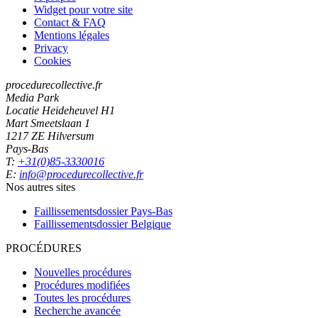
Widget pour votre site
Contact & FAQ
Mentions légales
Privacy
Cookies
procedurecollective.fr
Media Park
Locatie Heideheuvel H1
Mart Smeetslaan 1
1217 ZE Hilversum
Pays-Bas
T:
+31(0)85-3330016
E:
info@procedurecollective.fr
Nos autres sites
Faillissementsdossier
Pays-Bas
Faillissementsdossier
Belgique
PROCÉDURES
Nouvelles procédures
Procédures modifiées
Toutes les procédures
Recherche avancée