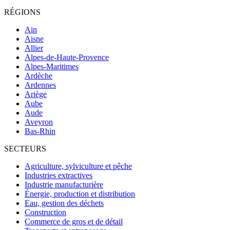
RÉGIONS
Ain
Aisne
Allier
Alpes-de-Haute-Provence
Alpes-Maritimes
Ardèche
Ardennes
Ariège
Aube
Aude
Aveyron
Bas-Rhin
SECTEURS
Agriculture, sylviculture et pêche
Industries extractives
Industrie manufacturière
Énergie, production et distribution
Eau, gestion des déchets
Construction
Commerce de gros et de détail