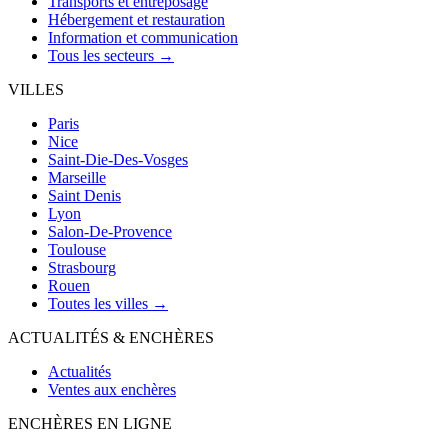
Transports et entreposage
Hébergement et restauration
Information et communication
Tous les secteurs →
VILLES
Paris
Nice
Saint-Die-Des-Vosges
Marseille
Saint Denis
Lyon
Salon-De-Provence
Toulouse
Strasbourg
Rouen
Toutes les villes →
ACTUALITÉS & ENCHÈRES
Actualités
Ventes aux enchères
ENCHÈRES EN LIGNE