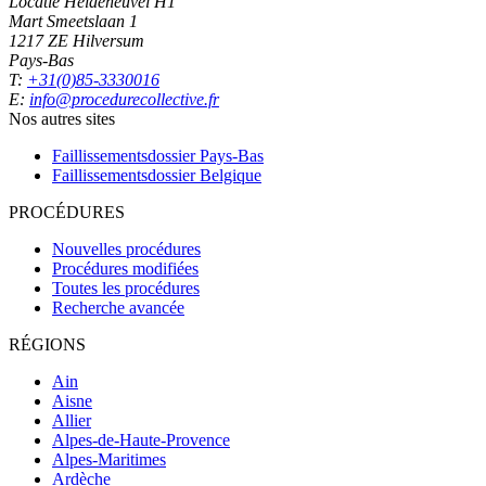
Locatie Heideheuvel H1
Mart Smeetslaan 1
1217 ZE Hilversum
Pays-Bas
T:
+31(0)85-3330016
E:
info@procedurecollective.fr
Nos autres sites
Faillissementsdossier
Pays-Bas
Faillissementsdossier
Belgique
PROCÉDURES
Nouvelles procédures
Procédures modifiées
Toutes les procédures
Recherche avancée
RÉGIONS
Ain
Aisne
Allier
Alpes-de-Haute-Provence
Alpes-Maritimes
Ardèche