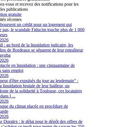
vez-vous et recevez des notifications pour les
les publications
tion gratuite
ités récentes
mboursent un crédit pour un logement qui
te pas, le scandale Fiducim touche plus de 1 000
eurs
/2026
l : au bord de la liquidation judicaire, les
ins de Bordeaux se séparent de leur entraîneur
avuba
/2026
placée en liquidation : une cinquantaine de
és sans emploi
/2026
peur d'être expulsés du jour au lendemain" :
a liquidation brutale de leur bailleur, un
onte de la solidarité à Toulouse, ces locataires
dans l ...
/2026
sque du climat placée en procédure de
garde
/2026
ie Duralex : le délai pour le dépôt des offres de
e s’achève ce jeudi pour tenter de sauver les 250