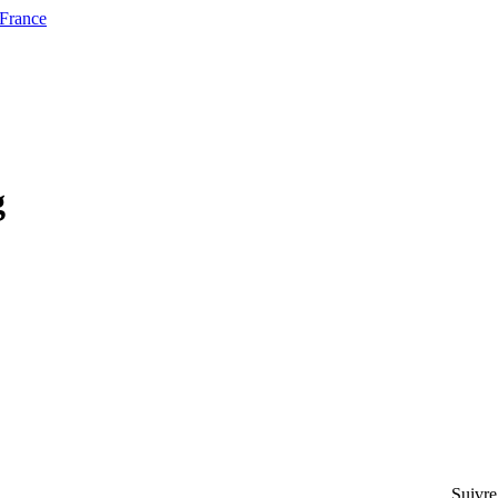
 France
g
Suivre