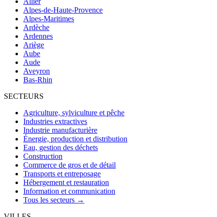
Allier
Alpes-de-Haute-Provence
Alpes-Maritimes
Ardèche
Ardennes
Ariège
Aube
Aude
Aveyron
Bas-Rhin
SECTEURS
Agriculture, sylviculture et pêche
Industries extractives
Industrie manufacturière
Énergie, production et distribution
Eau, gestion des déchets
Construction
Commerce de gros et de détail
Transports et entreposage
Hébergement et restauration
Information et communication
Tous les secteurs →
VILLES