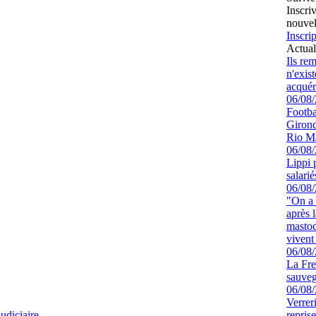
Inscri
nouvel
Inscrip
Actual
Ils re
n'exis
acquér
06/08
Footbal
Girond
Rio M
06/08
Lippi 
salari
06/08
"On a 
après l
mastod
vivent 
06/08
La Fre
sauve
06/08
Verrer
udiciaire
repris