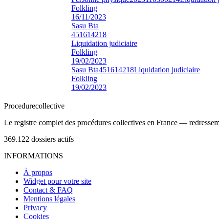
Folkling
16/11/2023
Sasu Bta
451614218
Liquidation judiciaire
Folkling
19/02/2023
Sasu Bta
451614218
Liquidation judiciaire
Folkling
19/02/2023
Procedure
collective
Le registre complet des procédures collectives en France — redressemen
369.122
dossiers actifs
INFORMATIONS
À propos
Widget pour votre site
Contact & FAQ
Mentions légales
Privacy
Cookies