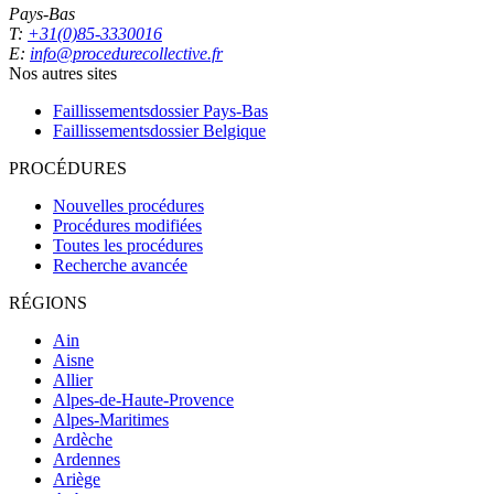
Pays-Bas
T:
+31(0)85-3330016
E:
info@procedurecollective.fr
Nos autres sites
Faillissementsdossier
Pays-Bas
Faillissementsdossier
Belgique
PROCÉDURES
Nouvelles procédures
Procédures modifiées
Toutes les procédures
Recherche avancée
RÉGIONS
Ain
Aisne
Allier
Alpes-de-Haute-Provence
Alpes-Maritimes
Ardèche
Ardennes
Ariège