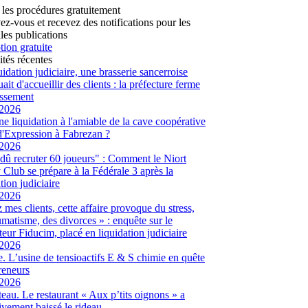
 les procédures gratuitement
vez-vous et recevez des notifications pour les
les publications
tion gratuite
ités récentes
uidation judiciaire, une brasserie sancerroise
ait d'accueillir des clients : la préfecture ferme
lissement
/2026
ne liquidation à l'amiable de la cave coopérative
d'Expression à Fabrezan ?
/2026
dû recruter 60 joueurs" : Comment le Niort
Club se prépare à la Fédérale 3 après la
tion judiciaire
/2026
 mes clients, cette affaire provoque du stress,
umatisme, des divorces » : enquête sur le
eur Fiducim, placé en liquidation judiciaire
/2026
. L’usine de tensioactifs E & S chimie en quête
reneurs
/2026
eau. Le restaurant « Aux p’tits oignons » a
tivement baissé le rideau