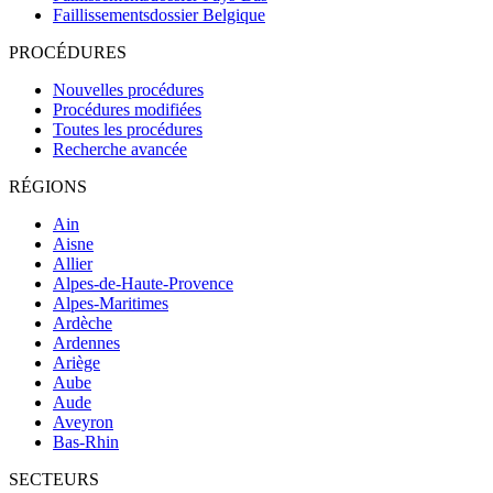
Faillissementsdossier
Belgique
PROCÉDURES
Nouvelles procédures
Procédures modifiées
Toutes les procédures
Recherche avancée
RÉGIONS
Ain
Aisne
Allier
Alpes-de-Haute-Provence
Alpes-Maritimes
Ardèche
Ardennes
Ariège
Aube
Aude
Aveyron
Bas-Rhin
SECTEURS