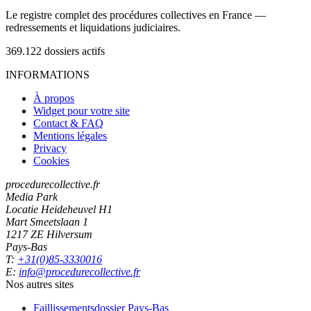
Le registre complet des procédures collectives en France —
redressements et liquidations judiciaires.
369.122
dossiers actifs
INFORMATIONS
À propos
Widget pour votre site
Contact & FAQ
Mentions légales
Privacy
Cookies
procedurecollective.fr
Media Park
Locatie Heideheuvel H1
Mart Smeetslaan 1
1217 ZE Hilversum
Pays-Bas
T:
+31(0)85-3330016
E:
info@procedurecollective.fr
Nos autres sites
Faillissementsdossier
Pays-Bas