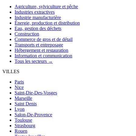
Agriculture, sylviculture et pêche
Industries extractives
Industrie manufacturière
Énergie, production et distribution
Eau, gestion des déchets
Construction
Commerce de gros et de détail
Transports et entreposage
Hébergement et restauration
Information et communication
Tous les secteurs →
VILLES
Paris
Nice
Saint-Die-Des-Vosges
Marseille
Saint Denis
Lyon
Salon-De-Provence
Toulouse
Strasbourg
Rouen