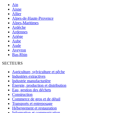
Ain
Aisne
Allier
Alpes-de-Haute-Provence
Alpes-Maritimes
Ardèche
Ardennes
Ariège
Aube
Aude
Aveyron
Bas-Rhin
SECTEURS
Agriculture, sylviculture et pêche
Industries extractives
Industrie manufacturière
Énergie, production et distribution
Eau, gestion des déchets
Construction
Commerce de gros et de détail
Transports et entreposage
Hébergement et restauration
Information et communication