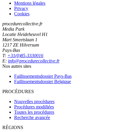
Mentions légales
Privacy
Cookies
procedurecollective.fr
Media Park
Locatie Heideheuvel H1
Mart Smeetslaan 1
1217 ZE Hilversum
Pays-Bas
T:
+31(0)85-3330016
E:
info@procedurecollective.fr
Nos autres sites
Faillissementsdossier
Pays-Bas
Faillissementsdossier
Belgique
PROCÉDURES
Nouvelles procédures
Procédures modifiées
Toutes les procédures
Recherche avancée
RÉGIONS