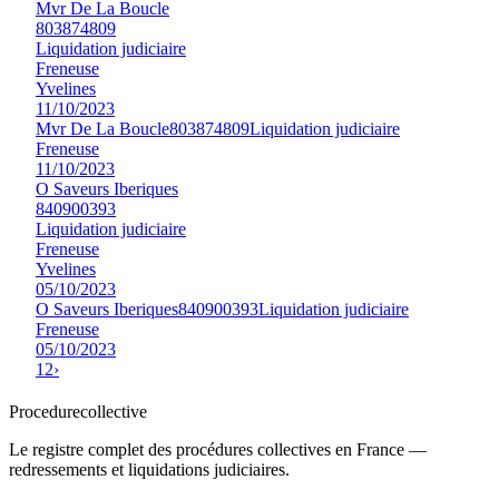
Mvr De La Boucle
803874809
Liquidation judiciaire
Freneuse
Yvelines
11/10/2023
Mvr De La Boucle
803874809
Liquidation judiciaire
Freneuse
11/10/2023
O Saveurs Iberiques
840900393
Liquidation judiciaire
Freneuse
Yvelines
05/10/2023
O Saveurs Iberiques
840900393
Liquidation judiciaire
Freneuse
05/10/2023
1
2
›
Procedure
collective
Le registre complet des procédures collectives en France —
redressements et liquidations judiciaires.