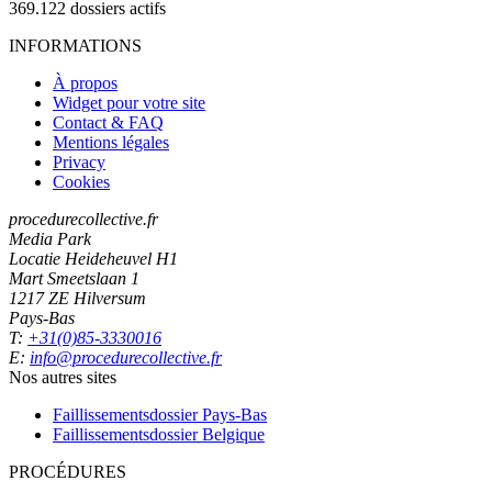
369.122
dossiers actifs
INFORMATIONS
À propos
Widget pour votre site
Contact & FAQ
Mentions légales
Privacy
Cookies
procedurecollective.fr
Media Park
Locatie Heideheuvel H1
Mart Smeetslaan 1
1217 ZE Hilversum
Pays-Bas
T:
+31(0)85-3330016
E:
info@procedurecollective.fr
Nos autres sites
Faillissementsdossier
Pays-Bas
Faillissementsdossier
Belgique
PROCÉDURES