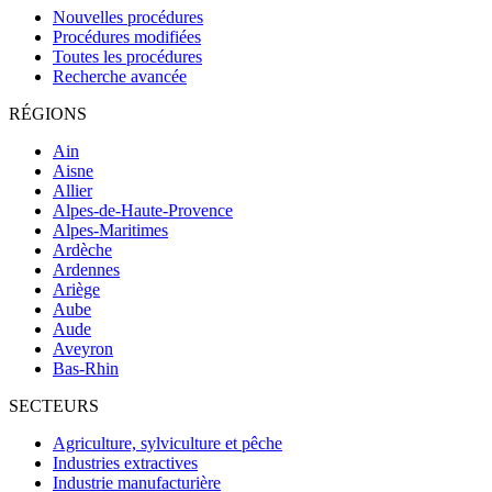
Nouvelles procédures
Procédures modifiées
Toutes les procédures
Recherche avancée
RÉGIONS
Ain
Aisne
Allier
Alpes-de-Haute-Provence
Alpes-Maritimes
Ardèche
Ardennes
Ariège
Aube
Aude
Aveyron
Bas-Rhin
SECTEURS
Agriculture, sylviculture et pêche
Industries extractives
Industrie manufacturière