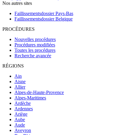
Nos autres sites
Faillissementsdossier
Pays-Bas
Faillissementsdossier
Belgique
PROCÉDURES
Nouvelles procédures
Procédures modifiées
Toutes les procédures
Recherche avancée
RÉGIONS
Ain
Aisne
Allier
Alpes-de-Haute-Provence
Alpes-Maritimes
Ardèche
Ardennes
Ariège
Aube
Aude
Aveyron