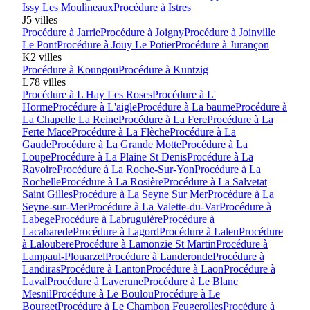
Issy Les Moulineaux
Procédure à
Istres
J
5
villes
Procédure à
Jarrie
Procédure à
Joigny
Procédure à
Joinville
Le Pont
Procédure à
Jouy Le Potier
Procédure à
Jurançon
K
2
villes
Procédure à
Koungou
Procédure à
Kuntzig
L
78
villes
Procédure à
L Hay Les Roses
Procédure à
L'
Horme
Procédure à
L'aigle
Procédure à
La baume
Procédure à
La Chapelle La Reine
Procédure à
La Fere
Procédure à
La
Ferte Mace
Procédure à
La Flèche
Procédure à
La
Gaude
Procédure à
La Grande Motte
Procédure à
La
Loupe
Procédure à
La Plaine St Denis
Procédure à
La
Ravoire
Procédure à
La Roche-Sur-Yon
Procédure à
La
Rochelle
Procédure à
La Rosière
Procédure à
La Salvetat
Saint Gilles
Procédure à
La Seyne Sur Mer
Procédure à
La
Seyne-sur-Mer
Procédure à
La Valette-du-Var
Procédure à
Labege
Procédure à
Labruguière
Procédure à
Lacabarede
Procédure à
Lagord
Procédure à
Laleu
Procédure
à
Laloubere
Procédure à
Lamonzie St Martin
Procédure à
Lampaul-Plouarzel
Procédure à
Landeronde
Procédure à
Landiras
Procédure à
Lanton
Procédure à
Laon
Procédure à
Laval
Procédure à
Laverune
Procédure à
Le Blanc
Mesnil
Procédure à
Le Boulou
Procédure à
Le
Bourget
Procédure à
Le Chambon Feugerolles
Procédure à