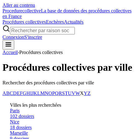
Aller au contenu
Procedure
collective
La base de données des procédures collectives
en France
Procédures collectives
Enchères
Actualités
Connexion
S'inscrire
Accueil
›
Procédures collectives
Procédures collectives par ville
Rechercher des procédures collectives par ville
A
B
C
D
E
F
G
H
I
J
K
L
M
N
O
P
Q
R
S
T
U
V
W
X
Y
Z
Villes les plus recherchées
Paris
102
dossiers
Nice
18
dossiers
Marseille
9
dossiers