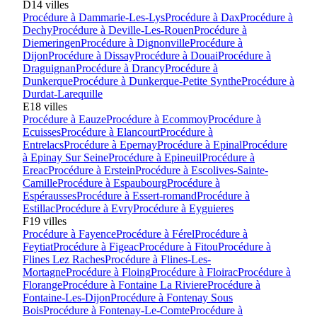
D
14
villes
Procédure à
Dammarie-Les-Lys
Procédure à
Dax
Procédure à
Dechy
Procédure à
Deville-Les-Rouen
Procédure à
Diemeringen
Procédure à
Dignonville
Procédure à
Dijon
Procédure à
Dissay
Procédure à
Douai
Procédure à
Draguignan
Procédure à
Drancy
Procédure à
Dunkerque
Procédure à
Dunkerque-Petite Synthe
Procédure à
Durdat-Larequille
E
18
villes
Procédure à
Eauze
Procédure à
Ecommoy
Procédure à
Ecuisses
Procédure à
Elancourt
Procédure à
Entrelacs
Procédure à
Epernay
Procédure à
Epinal
Procédure
à
Epinay Sur Seine
Procédure à
Epineuil
Procédure à
Ereac
Procédure à
Erstein
Procédure à
Escolives-Sainte-
Camille
Procédure à
Espaubourg
Procédure à
Espérausses
Procédure à
Essert-romand
Procédure à
Estillac
Procédure à
Evry
Procédure à
Eyguieres
F
19
villes
Procédure à
Fayence
Procédure à
Férel
Procédure à
Feytiat
Procédure à
Figeac
Procédure à
Fitou
Procédure à
Flines Lez Raches
Procédure à
Flines-Les-
Mortagne
Procédure à
Floing
Procédure à
Floirac
Procédure à
Florange
Procédure à
Fontaine La Riviere
Procédure à
Fontaine-Les-Dijon
Procédure à
Fontenay Sous
Bois
Procédure à
Fontenay-Le-Comte
Procédure à