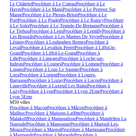
Le Châtelet
Procédure à
Le Coteau
Procédure à
Le
Havre
Procédure à
Le Mans
Procédure à
Le Perreux Sur
Marne
Procédure à
Le Plessis-Brion
Procédure à
Le
Port
Procédure à
Le Pradet
Procédure à
Le Raincy
Procédure
à
Le Soler
Procédure à
Le Temple-De-Bretagne
Procédure à
Le Trehou
Procédure à
Lens
Procédure à
Lentilly
Procédure à
Les Brouzils
Procédure à
Les Martres De Veyre
Procédure à
Lésigny
Procédure à
Leulinghen Bernes
Procédure à
Leval
Procédure à
Levallois Perret
Procédure à
Liffol-le-
Grand
Procédure à
Liffol-Le-Grand
Procédure à
Lille
Procédure à
Limoges
Procédure à
Loche-sur-
Indrois
Procédure à
Lognes
Procédure à
Lomme
Procédure à
Longes
Procédure à
Lons Le Saunier
Procédure à
Loos
Procédure à
Lorient
Procédure à
Loures-
Barousse
Procédure à
Lozay
Procédure à
Luçon
Procédure à
Luneville
Procédure à
Luxeuil Les Bains
Procédure à
Luzy
Procédure à
Lyon
Procédure à
Lyon 2Eme
Procédure à
Lyon 5Eme
M
59
villes
Procédure à
Macon
Procédure à
Mâcon
Procédure à
Mailhoc
Procédure à
Maisons-Laffitte
Procédure à
Malakoff
Procédure à
Mamoudzou
Procédure à
Mandelieu La
Napoule
Procédure à
Manosque
Procédure à
Mareuil-Les-
Meaux
Procédure à
Margut
Procédure à
Marignane
Procédure
à
Marmande
Procédure à
Marseile
Procédure à