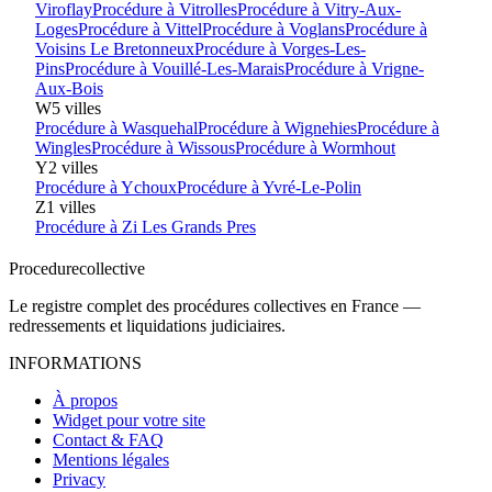
Viroflay
Procédure à
Vitrolles
Procédure à
Vitry-Aux-
Loges
Procédure à
Vittel
Procédure à
Voglans
Procédure à
Voisins Le Bretonneux
Procédure à
Vorges-Les-
Pins
Procédure à
Vouillé-Les-Marais
Procédure à
Vrigne-
Aux-Bois
W
5
villes
Procédure à
Wasquehal
Procédure à
Wignehies
Procédure à
Wingles
Procédure à
Wissous
Procédure à
Wormhout
Y
2
villes
Procédure à
Ychoux
Procédure à
Yvré-Le-Polin
Z
1
villes
Procédure à
Zi Les Grands Pres
Procedure
collective
Le registre complet des procédures collectives en France —
redressements et liquidations judiciaires.
INFORMATIONS
À propos
Widget pour votre site
Contact & FAQ
Mentions légales
Privacy