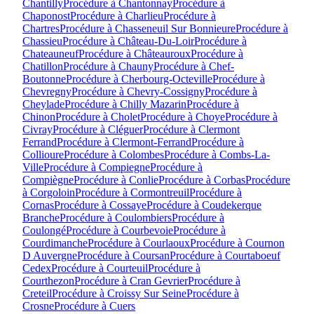
Chantilly
Procédure à
Chantonnay
Procédure à
Chaponost
Procédure à
Charlieu
Procédure à
Chartres
Procédure à
Chasseneuil Sur Bonnieure
Procédure à
Chassieu
Procédure à
Château-Du-Loir
Procédure à
Chateauneuf
Procédure à
Châteauroux
Procédure à
Chatillon
Procédure à
Chauny
Procédure à
Chef-
Boutonne
Procédure à
Cherbourg-Octeville
Procédure à
Chevregny
Procédure à
Chevry-Cossigny
Procédure à
Cheylade
Procédure à
Chilly Mazarin
Procédure à
Chinon
Procédure à
Cholet
Procédure à
Choye
Procédure à
Civray
Procédure à
Cléguer
Procédure à
Clermont
Ferrand
Procédure à
Clermont-Ferrand
Procédure à
Collioure
Procédure à
Colombes
Procédure à
Combs-La-
Ville
Procédure à
Compiegne
Procédure à
Compiègne
Procédure à
Conlie
Procédure à
Corbas
Procédure
à
Corgoloin
Procédure à
Cormontreuil
Procédure à
Cornas
Procédure à
Cossaye
Procédure à
Coudekerque
Branche
Procédure à
Coulombiers
Procédure à
Coulongé
Procédure à
Courbevoie
Procédure à
Courdimanche
Procédure à
Courlaoux
Procédure à
Cournon
D Auvergne
Procédure à
Coursan
Procédure à
Courtaboeuf
Cedex
Procédure à
Courteuil
Procédure à
Courthezon
Procédure à
Cran Gevrier
Procédure à
Creteil
Procédure à
Croissy Sur Seine
Procédure à
Crosne
Procédure à
Cuers