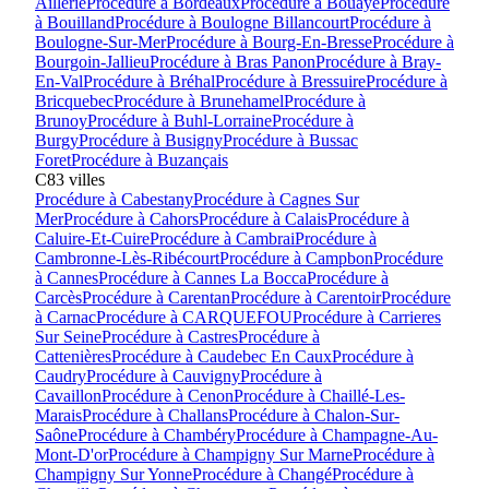
Aillerie
Procédure à
Bordeaux
Procédure à
Bouaye
Procédure
à
Bouilland
Procédure à
Boulogne Billancourt
Procédure à
Boulogne-Sur-Mer
Procédure à
Bourg-En-Bresse
Procédure à
Bourgoin-Jallieu
Procédure à
Bras Panon
Procédure à
Bray-
En-Val
Procédure à
Bréhal
Procédure à
Bressuire
Procédure à
Bricquebec
Procédure à
Brunehamel
Procédure à
Brunoy
Procédure à
Buhl-Lorraine
Procédure à
Burgy
Procédure à
Busigny
Procédure à
Bussac
Foret
Procédure à
Buzançais
C
83
villes
Procédure à
Cabestany
Procédure à
Cagnes Sur
Mer
Procédure à
Cahors
Procédure à
Calais
Procédure à
Caluire-Et-Cuire
Procédure à
Cambrai
Procédure à
Cambronne-Lès-Ribécourt
Procédure à
Campbon
Procédure
à
Cannes
Procédure à
Cannes La Bocca
Procédure à
Carcès
Procédure à
Carentan
Procédure à
Carentoir
Procédure
à
Carnac
Procédure à
CARQUEFOU
Procédure à
Carrieres
Sur Seine
Procédure à
Castres
Procédure à
Cattenières
Procédure à
Caudebec En Caux
Procédure à
Caudry
Procédure à
Cauvigny
Procédure à
Cavaillon
Procédure à
Cenon
Procédure à
Chaillé-Les-
Marais
Procédure à
Challans
Procédure à
Chalon-Sur-
Saône
Procédure à
Chambéry
Procédure à
Champagne-Au-
Mont-D'or
Procédure à
Champigny Sur Marne
Procédure à
Champigny Sur Yonne
Procédure à
Changé
Procédure à