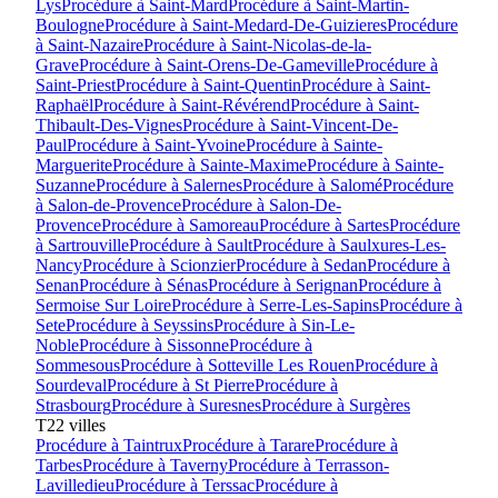
Lys
Procédure à
Saint-Mard
Procédure à
Saint-Martin-
Boulogne
Procédure à
Saint-Medard-De-Guizieres
Procédure
à
Saint-Nazaire
Procédure à
Saint-Nicolas-de-la-
Grave
Procédure à
Saint-Orens-De-Gameville
Procédure à
Saint-Priest
Procédure à
Saint-Quentin
Procédure à
Saint-
Raphaël
Procédure à
Saint-Révérend
Procédure à
Saint-
Thibault-Des-Vignes
Procédure à
Saint-Vincent-De-
Paul
Procédure à
Saint-Yvoine
Procédure à
Sainte-
Marguerite
Procédure à
Sainte-Maxime
Procédure à
Sainte-
Suzanne
Procédure à
Salernes
Procédure à
Salomé
Procédure
à
Salon-de-Provence
Procédure à
Salon-De-
Provence
Procédure à
Samoreau
Procédure à
Sartes
Procédure
à
Sartrouville
Procédure à
Sault
Procédure à
Saulxures-Les-
Nancy
Procédure à
Scionzier
Procédure à
Sedan
Procédure à
Senan
Procédure à
Sénas
Procédure à
Serignan
Procédure à
Sermoise Sur Loire
Procédure à
Serre-Les-Sapins
Procédure à
Sete
Procédure à
Seyssins
Procédure à
Sin-Le-
Noble
Procédure à
Sissonne
Procédure à
Sommesous
Procédure à
Sotteville Les Rouen
Procédure à
Sourdeval
Procédure à
St Pierre
Procédure à
Strasbourg
Procédure à
Suresnes
Procédure à
Surgères
T
22
villes
Procédure à
Taintrux
Procédure à
Tarare
Procédure à
Tarbes
Procédure à
Taverny
Procédure à
Terrasson-
Lavilledieu
Procédure à
Terssac
Procédure à