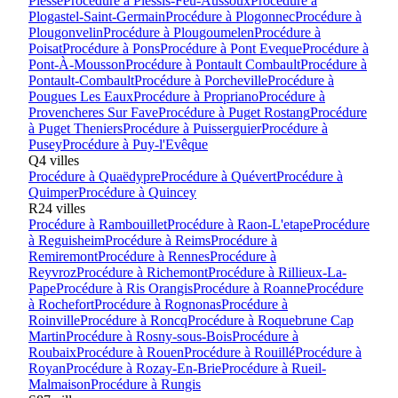
Plesse
Procédure à
Plessis-Feu-Aussoux
Procédure à
Plogastel-Saint-Germain
Procédure à
Plogonnec
Procédure à
Plougonvelin
Procédure à
Plougoumelen
Procédure à
Poisat
Procédure à
Pons
Procédure à
Pont Eveque
Procédure à
Pont-À-Mousson
Procédure à
Pontault Combault
Procédure à
Pontault-Combault
Procédure à
Porcheville
Procédure à
Pougues Les Eaux
Procédure à
Propriano
Procédure à
Provencheres Sur Fave
Procédure à
Puget Rostang
Procédure
à
Puget Theniers
Procédure à
Puisserguier
Procédure à
Pusey
Procédure à
Puy-l'Evêque
Q
4
villes
Procédure à
Quaëdypre
Procédure à
Quévert
Procédure à
Quimper
Procédure à
Quincey
R
24
villes
Procédure à
Rambouillet
Procédure à
Raon-L'etape
Procédure
à
Reguisheim
Procédure à
Reims
Procédure à
Remiremont
Procédure à
Rennes
Procédure à
Reyvroz
Procédure à
Richemont
Procédure à
Rillieux-La-
Pape
Procédure à
Ris Orangis
Procédure à
Roanne
Procédure
à
Rochefort
Procédure à
Rognonas
Procédure à
Roinville
Procédure à
Roncq
Procédure à
Roquebrune Cap
Martin
Procédure à
Rosny-sous-Bois
Procédure à
Roubaix
Procédure à
Rouen
Procédure à
Rouillé
Procédure à
Royan
Procédure à
Rozay-En-Brie
Procédure à
Rueil-
Malmaison
Procédure à
Rungis