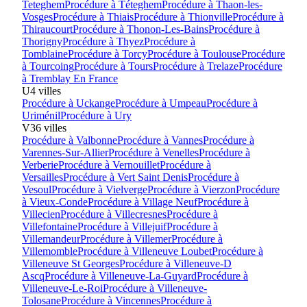
Teteghem
Procédure à
Téteghem
Procédure à
Thaon-les-
Vosges
Procédure à
Thiais
Procédure à
Thionville
Procédure à
Thiraucourt
Procédure à
Thonon-Les-Bains
Procédure à
Thorigny
Procédure à
Thyez
Procédure à
Tomblaine
Procédure à
Torcy
Procédure à
Toulouse
Procédure
à
Tourcoing
Procédure à
Tours
Procédure à
Trelaze
Procédure
à
Tremblay En France
U
4
villes
Procédure à
Uckange
Procédure à
Umpeau
Procédure à
Uriménil
Procédure à
Ury
V
36
villes
Procédure à
Valbonne
Procédure à
Vannes
Procédure à
Varennes-Sur-Allier
Procédure à
Venelles
Procédure à
Verberie
Procédure à
Vernouillet
Procédure à
Versailles
Procédure à
Vert Saint Denis
Procédure à
Vesoul
Procédure à
Vielverge
Procédure à
Vierzon
Procédure
à
Vieux-Conde
Procédure à
Village Neuf
Procédure à
Villecien
Procédure à
Villecresnes
Procédure à
Villefontaine
Procédure à
Villejuif
Procédure à
Villemandeur
Procédure à
Villemer
Procédure à
Villemomble
Procédure à
Villeneuve Loubet
Procédure à
Villeneuve St Georges
Procédure à
Villeneuve-D
Ascq
Procédure à
Villeneuve-La-Guyard
Procédure à
Villeneuve-Le-Roi
Procédure à
Villeneuve-
Tolosane
Procédure à
Vincennes
Procédure à