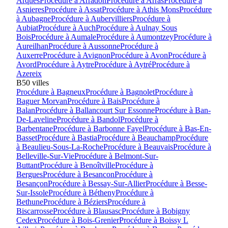
Arques
Procédure à
Arradon
Procédure à
Arras
Procédure à
Asnieres
Procédure à
Assat
Procédure à
Athis Mons
Procédure
à
Aubagne
Procédure à
Aubervilliers
Procédure à
Aubiat
Procédure à
Auch
Procédure à
Aulnay Sous
Bois
Procédure à
Aumale
Procédure à
Aumontzey
Procédure à
Aureilhan
Procédure à
Aussonne
Procédure à
Auxerre
Procédure à
Avignon
Procédure à
Avon
Procédure à
Avord
Procédure à
Aytre
Procédure à
Aytré
Procédure à
Azereix
B
50
villes
Procédure à
Bagneux
Procédure à
Bagnolet
Procédure à
Baguer Morvan
Procédure à
Bais
Procédure à
Balan
Procédure à
Ballancourt Sur Essonne
Procédure à
Ban-
De-Laveline
Procédure à
Bandol
Procédure à
Barbentane
Procédure à
Barbonne Fayel
Procédure à
Bas-En-
Basset
Procédure à
Bastia
Procédure à
Beauchamp
Procédure
à
Beaulieu-Sous-La-Roche
Procédure à
Beauvais
Procédure à
Belleville-Sur-Vie
Procédure à
Belmont-Sur-
Buttant
Procédure à
Benoîtville
Procédure à
Bergues
Procédure à
Besancon
Procédure à
Besançon
Procédure à
Bessay-Sur-Allier
Procédure à
Besse-
Sur-Issole
Procédure à
Bétheny
Procédure à
Bethune
Procédure à
Béziers
Procédure à
Biscarrosse
Procédure à
Blausasc
Procédure à
Bobigny
Cedex
Procédure à
Bois-Grenier
Procédure à
Boissy L