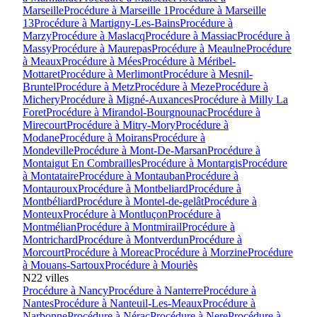
Marseille
Procédure à
Marseille 1
Procédure à
Marseille
13
Procédure à
Martigny-Les-Bains
Procédure à
Marzy
Procédure à
Maslacq
Procédure à
Massiac
Procédure à
Massy
Procédure à
Maurepas
Procédure à
Meaulne
Procédure
à
Meaux
Procédure à
Mées
Procédure à
Méribel-
Mottaret
Procédure à
Merlimont
Procédure à
Mesnil-
Bruntel
Procédure à
Metz
Procédure à
Meze
Procédure à
Michery
Procédure à
Migné-Auxances
Procédure à
Milly La
Foret
Procédure à
Mirandol-Bourgnounac
Procédure à
Mirecourt
Procédure à
Mitry-Mory
Procédure à
Modane
Procédure à
Moirans
Procédure à
Mondeville
Procédure à
Mont-De-Marsan
Procédure à
Montaigut En Combrailles
Procédure à
Montargis
Procédure
à
Montataire
Procédure à
Montauban
Procédure à
Montauroux
Procédure à
Montbeliard
Procédure à
Montbéliard
Procédure à
Montel-de-gelât
Procédure à
Monteux
Procédure à
Montluçon
Procédure à
Montmélian
Procédure à
Montmirail
Procédure à
Montrichard
Procédure à
Montverdun
Procédure à
Morcourt
Procédure à
Moreac
Procédure à
Morzine
Procédure
à
Mouans-Sartoux
Procédure à
Mouriès
N
22
villes
Procédure à
Nancy
Procédure à
Nanterre
Procédure à
Nantes
Procédure à
Nanteuil-Les-Meaux
Procédure à
Narbonne
Procédure à
Nérac
Procédure à
Nere
Procédure à