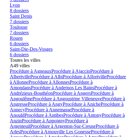
Lyon
8
dossiers
Saint Denis
7
dossiers
Toulouse
7
dossiers
Rouen
6
dossiers
Saint-Die-Des-Vosges
6
dossiers
Toutes les villes
A
49
villes
Procédure à
Agneaux
Procédure à
Ajaccio
Procédure à
Albertville
Procédure à
Albi
Procédure à
Alfortville
Procédure
à
Allonne
Procédure à
Allonnes
Procédure à
Amondans
Procédure à
Andernos Les Bains
Procédure à
Andrézieux-Bouthéon
Procédure à
Angers
Procédure à
Angoulême
Procédure à
Angoustrine Villeneuve
Procédure à
Angresse
Procédure à
Angy
Procédure à
Aniche
Procédure à
Annecy
Procédure à
Annemasse
Procédure à
Anould
Procédure à
Antibes
Procédure à
Antony
Procédure à
Anzin
Procédure à
Appoigny
Procédure à
Argenteuil
Procédure à
Argenton-Sur-Creuse
Procédure à
Arles
Procédure à
Arnouville Les Gonesse
Procédure à