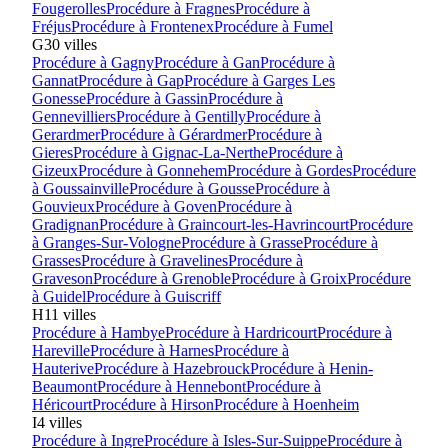
Fougerolles
Procédure à
Fragnes
Procédure à
Fréjus
Procédure à
Frontenex
Procédure à
Fumel
G
30
villes
Procédure à
Gagny
Procédure à
Gan
Procédure à
Gannat
Procédure à
Gap
Procédure à
Garges Les
Gonesse
Procédure à
Gassin
Procédure à
Gennevilliers
Procédure à
Gentilly
Procédure à
Gerardmer
Procédure à
Gérardmer
Procédure à
Gieres
Procédure à
Gignac-La-Nerthe
Procédure à
Gizeux
Procédure à
Gonnehem
Procédure à
Gordes
Procédure
à
Goussainville
Procédure à
Gousse
Procédure à
Gouvieux
Procédure à
Goven
Procédure à
Gradignan
Procédure à
Graincourt-les-Havrincourt
Procédure
à
Granges-Sur-Vologne
Procédure à
Grasse
Procédure à
Grasses
Procédure à
Gravelines
Procédure à
Graveson
Procédure à
Grenoble
Procédure à
Groix
Procédure
à
Guidel
Procédure à
Guiscriff
H
11
villes
Procédure à
Hambye
Procédure à
Hardricourt
Procédure à
Hareville
Procédure à
Harnes
Procédure à
Hauterive
Procédure à
Hazebrouck
Procédure à
Henin-
Beaumont
Procédure à
Hennebont
Procédure à
Héricourt
Procédure à
Hirson
Procédure à
Hoenheim
I
4
villes
Procédure à
Ingre
Procédure à
Isles-Sur-Suippe
Procédure à