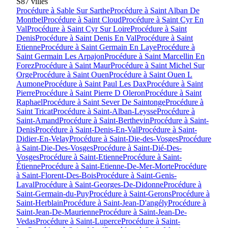
S
87
villes
Procédure à
Sable Sur Sarthe
Procédure à
Saint Alban De
Montbel
Procédure à
Saint Cloud
Procédure à
Saint Cyr En
Val
Procédure à
Saint Cyr Sur Loire
Procédure à
Saint
Denis
Procédure à
Saint Denis En Val
Procédure à
Saint
Etienne
Procédure à
Saint Germain En Laye
Procédure à
Saint Germain Les Arpajon
Procédure à
Saint Marcellin En
Forez
Procédure à
Saint Maur
Procédure à
Saint Michel Sur
Orge
Procédure à
Saint Ouen
Procédure à
Saint Ouen L
Aumone
Procédure à
Saint Paul Les Dax
Procédure à
Saint
Pierre
Procédure à
Saint Pierre D Oleron
Procédure à
Saint
Raphael
Procédure à
Saint Sever De Saintonge
Procédure à
Saint Tricat
Procédure à
Saint-Alban-Leysse
Procédure à
Saint-Amand
Procédure à
Saint-Berthevin
Procédure à
Saint-
Denis
Procédure à
Saint-Denis-En-Val
Procédure à
Saint-
Didier-En-Velay
Procédure à
Saint-Die-des-Vosges
Procédure
à
Saint-Die-Des-Vosges
Procédure à
Saint-Dié-Des-
Vosges
Procédure à
Saint-Etienne
Procédure à
Saint-
Étienne
Procédure à
Saint-Etienne-De-Mer-Morte
Procédure
à
Saint-Florent-Des-Bois
Procédure à
Saint-Genis-
Laval
Procédure à
Saint-Georges-De-Didonne
Procédure à
Saint-Germain-du-Puy
Procédure à
Saint-Gerons
Procédure à
Saint-Herblain
Procédure à
Saint-Jean-D'angély
Procédure à
Saint-Jean-De-Maurienne
Procédure à
Saint-Jean-De-
Vedas
Procédure à
Saint-Luperce
Procédure à
Saint-