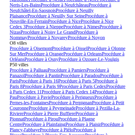
Neris-Les-Bains
Procédure à
Neufchâteau
Procédure à
Neufchâtel-En-Saosnois
Procédure à
Neuilly
Plaisance
Procédure à
Neuilly Sur Seine
Procédure à
Neuville-En-Ferrain
Procédure à
Nice
Procédure à
Nice
Cedex 3
Procédure à
Nieppe
Procédure à
Nimes
Procédure à
Nizas
Procédure à
Noisy Le Grand
Procédure à
Nommay
Procédure à
Noyarey
Procédure à
Noyon
O
8
villes
Procédure à
Oisemont
Procédure à
Oissel
Procédure à
Olonne
Sur Mer
Procédure à
Orange
Procédure à
Orleans
Procédure à
Orléans
Procédure à
Osny
Procédure à
Ozouer-Le-Voulgis
P
50
villes
Procédure à
Palluau
Procédure à
Pamiers
Procédure à
Panazol
Procédure à
Pantin
Procédure à
Paradou
Procédure à
Paris
Procédure à
Paris 16
Procédure à
Paris 5
Procédure à
Paris 8
Procédure à
Paris 9
Procédure à
Paris Cedex
Procédure
à
Paris Cedex 11
Procédure à
Paris Cedex 14
Procédure à
Pau
Procédure à
Pavie
Procédure à
Perigueux
Procédure à
Pernes-les-Fontaines
Procédure à
Perpignan
Procédure à
Petit
Couronne
Procédure à
Peymeinade
Procédure à
Pezilla-La-
Riviere
Procédure à
Pierre Buffiere
Procédure à
Pionnat
Procédure à
Pirou
Procédure à
Plagne
Centre
Procédure à
Plainfaing
Procédure à
Plaisir
Procédure à
Plancy-l'abbaye
Procédure à
Plélo
Procédure à