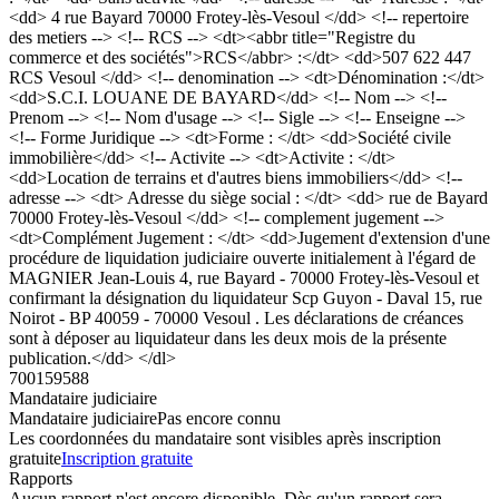
<dd> 4 rue Bayard 70000 Frotey-lès-Vesoul </dd> <!-- repertoire
des metiers --> <!-- RCS --> <dt><abbr title="Registre du
commerce et des sociétés">RCS</abbr> :</dt> <dd>507 622 447
RCS Vesoul </dd> <!-- denomination --> <dt>Dénomination :</dt>
<dd>S.C.I. LOUANE DE BAYARD</dd> <!-- Nom --> <!--
Prenom --> <!-- Nom d'usage --> <!-- Sigle --> <!-- Enseigne -->
<!-- Forme Juridique --> <dt>Forme : </dt> <dd>Société civile
immobilière</dd> <!-- Activite --> <dt>Activite : </dt>
<dd>Location de terrains et d'autres biens immobiliers</dd> <!--
adresse --> <dt> Adresse du siège social : </dt> <dd> rue de Bayard
70000 Frotey-lès-Vesoul </dd> <!-- complement jugement -->
<dt>Complément Jugement : </dt> <dd>Jugement d'extension d'une
procédure de liquidation judiciaire ouverte initialement à l'égard de
MAGNIER Jean-Louis 4, rue Bayard - 70000 Frotey-lès-Vesoul et
confirmant la désignation du liquidateur Scp Guyon - Daval 15, rue
Noirot - BP 40059 - 70000 Vesoul . Les déclarations de créances
sont à déposer au liquidateur dans les deux mois de la présente
publication.</dd> </dl>
700159588
Mandataire judiciaire
Mandataire judiciaire
Pas encore connu
Les coordonnées du mandataire sont visibles après inscription
gratuite
Inscription gratuite
Rapports
Aucun rapport n'est encore disponible. Dès qu'un rapport sera