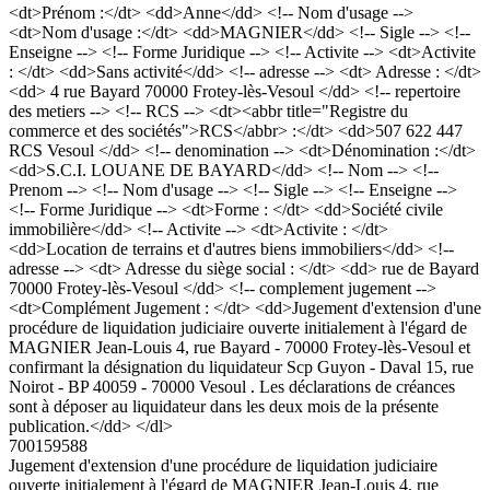
<dt>Prénom :</dt> <dd>Anne</dd> <!-- Nom d'usage -->
<dt>Nom d'usage :</dt> <dd>MAGNIER</dd> <!-- Sigle --> <!--
Enseigne --> <!-- Forme Juridique --> <!-- Activite --> <dt>Activite
: </dt> <dd>Sans activité</dd> <!-- adresse --> <dt> Adresse : </dt>
<dd> 4 rue Bayard 70000 Frotey-lès-Vesoul </dd> <!-- repertoire
des metiers --> <!-- RCS --> <dt><abbr title="Registre du
commerce et des sociétés">RCS</abbr> :</dt> <dd>507 622 447
RCS Vesoul </dd> <!-- denomination --> <dt>Dénomination :</dt>
<dd>S.C.I. LOUANE DE BAYARD</dd> <!-- Nom --> <!--
Prenom --> <!-- Nom d'usage --> <!-- Sigle --> <!-- Enseigne -->
<!-- Forme Juridique --> <dt>Forme : </dt> <dd>Société civile
immobilière</dd> <!-- Activite --> <dt>Activite : </dt>
<dd>Location de terrains et d'autres biens immobiliers</dd> <!--
adresse --> <dt> Adresse du siège social : </dt> <dd> rue de Bayard
70000 Frotey-lès-Vesoul </dd> <!-- complement jugement -->
<dt>Complément Jugement : </dt> <dd>Jugement d'extension d'une
procédure de liquidation judiciaire ouverte initialement à l'égard de
MAGNIER Jean-Louis 4, rue Bayard - 70000 Frotey-lès-Vesoul et
confirmant la désignation du liquidateur Scp Guyon - Daval 15, rue
Noirot - BP 40059 - 70000 Vesoul . Les déclarations de créances
sont à déposer au liquidateur dans les deux mois de la présente
publication.</dd> </dl>
700159588
Jugement d'extension d'une procédure de liquidation judiciaire
ouverte initialement à l'égard de MAGNIER Jean-Louis 4, rue