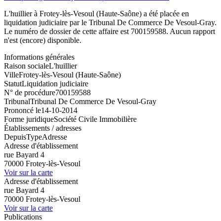
L'huillier à Frotey-lès-Vesoul (Haute-Saône) a été placée en
liquidation judiciaire par le Tribunal De Commerce De Vesoul-Gray.
Le numéro de dossier de cette affaire est 700159588. Aucun rapport
n'est (encore) disponible.
Informations générales
Raison sociale
L'huillier
Ville
Frotey-lès-Vesoul (Haute-Saône)
Statut
Liquidation judiciaire
N° de procédure
700159588
Tribunal
Tribunal De Commerce De Vesoul-Gray
Prononcé le
14-10-2014
Forme juridique
Société Civile Immobilière
Établissements / adresses
Depuis
Type
Adresse
Adresse d'établissement
rue Bayard 4
70000 Frotey-lès-Vesoul
Voir sur la carte
Adresse d'établissement
rue Bayard 4
70000 Frotey-lès-Vesoul
Voir sur la carte
Publications