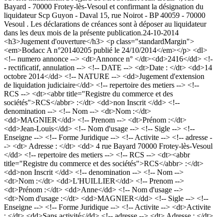
Bayard - 70000 Frotey-lès-Vesoul et confirmant la désignation du
liquidateur Scp Guyon - Daval 15, rue Noirot - BP 40059 - 70000
Vesoul . Les déclarations de créances sont à déposer au liquidateur
dans les deux mois de la présente publication.
24-10-2014
<h3>Jugement d'ouverture</h3> <p class="standardMargin">
<em>Bodacc A n°20140205 publié le 24/10/2014</em></p> <dl>
<!-- numero annonce --> <dt>Annonce n° </dt><dd>2416</dd> <!-
- rectificatif, annulation --> <!-- DATE --> <dt>Date : </dt> <dd>14
octobre 2014</dd> <!-- NATURE --> <dd>Jugement d'extension
de liquidation judiciaire</dd> <!-- repertoire des metiers --> <!--
RCS --> <dt><abbr title="Registre du commerce et des
sociétés">RCS</abbr> :</dt> <dd>non Inscrit </dd> <!--
denomination --> <!-- Nom --> <dt>Nom :</dt>
<dd>MAGNIER</dd> <!-- Prenom --> <dt>Prénom :</dt>
<dd>Jean-Louis</dd> <!-- Nom d'usage --> <!-- Sigle --> <!--
Enseigne --> <!-- Forme Juridique --> <!-- Activite --> <!-- adresse -
-> <dt> Adresse : </dt> <dd> 4 rue Bayard 70000 Frotey-lès-Vesoul
</dd> <!-- repertoire des metiers --> <!-- RCS --> <dt><abbr
title="Registre du commerce et des sociétés">RCS</abbr> :</dt>
<dd>non Inscrit </dd> <!-- denomination --> <!-- Nom -->
<dt>Nom :</dt> <dd>L'HUILLIER</dd> <!-- Prenom -->
<dt>Prénom :</dt> <dd>Anne</dd> <!-- Nom d'usage -->
<dt>Nom d'usage :</dt> <dd>MAGNIER</dd> <!-- Sigle --> <!--
Enseigne --> <!-- Forme Juridique --> <!-- Activite --> <dt>Activite
: </dt> <dd>Sans activité</dd> <!-- adresse --> <dt> Adresse : </dt>