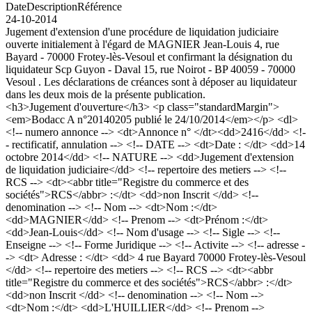
Date
Description
Référence
24-10-2014
Jugement d'extension d'une procédure de liquidation judiciaire
ouverte initialement à l'égard de MAGNIER Jean-Louis 4, rue
Bayard - 70000 Frotey-lès-Vesoul et confirmant la désignation du
liquidateur Scp Guyon - Daval 15, rue Noirot - BP 40059 - 70000
Vesoul . Les déclarations de créances sont à déposer au liquidateur
dans les deux mois de la présente publication.
<h3>Jugement d'ouverture</h3> <p class="standardMargin">
<em>Bodacc A n°20140205 publié le 24/10/2014</em></p> <dl>
<!-- numero annonce --> <dt>Annonce n° </dt><dd>2416</dd> <!-
- rectificatif, annulation --> <!-- DATE --> <dt>Date : </dt> <dd>14
octobre 2014</dd> <!-- NATURE --> <dd>Jugement d'extension
de liquidation judiciaire</dd> <!-- repertoire des metiers --> <!--
RCS --> <dt><abbr title="Registre du commerce et des
sociétés">RCS</abbr> :</dt> <dd>non Inscrit </dd> <!--
denomination --> <!-- Nom --> <dt>Nom :</dt>
<dd>MAGNIER</dd> <!-- Prenom --> <dt>Prénom :</dt>
<dd>Jean-Louis</dd> <!-- Nom d'usage --> <!-- Sigle --> <!--
Enseigne --> <!-- Forme Juridique --> <!-- Activite --> <!-- adresse -
-> <dt> Adresse : </dt> <dd> 4 rue Bayard 70000 Frotey-lès-Vesoul
</dd> <!-- repertoire des metiers --> <!-- RCS --> <dt><abbr
title="Registre du commerce et des sociétés">RCS</abbr> :</dt>
<dd>non Inscrit </dd> <!-- denomination --> <!-- Nom -->
<dt>Nom :</dt> <dd>L'HUILLIER</dd> <!-- Prenom -->