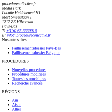
procedurecollective.fr
Media Park
Locatie Heideheuvel H1
Mart Smeetslaan 1
1217 ZE Hilversum
Pays-Bas
T:
+31(0)85-3330016
E:
info@procedurecollective.fr
Nos autres sites
Faillissementsdossier
Pays-Bas
Faillissementsdossier
Belgique
PROCÉDURES
Nouvelles procédures
Procédures modifiées
Toutes les procédures
Recherche avancée
RÉGIONS
Ain
Aisne
Allier