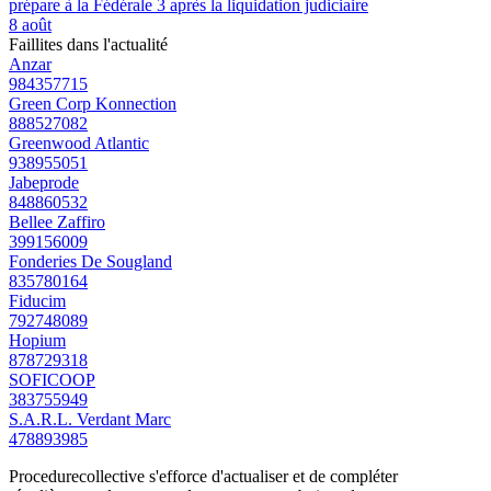
prépare à la Fédérale 3 après la liquidation judiciaire
8 août
Faillites dans l'actualité
Anzar
984357715
Green Corp Konnection
888527082
Greenwood Atlantic
938955051
Jabeprode
848860532
Bellee Zaffiro
399156009
Fonderies De Sougland
835780164
Fiducim
792748089
Hopium
878729318
SOFICOOP
383755949
S.A.R.L. Verdant Marc
478893985
Procedurecollective s'efforce d'actualiser et de compléter