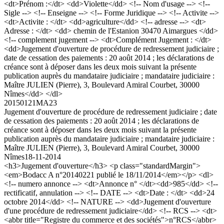
<dt>Prénom :</dt> <dd>Violette</dd> <!-- Nom d'usage --> <!--
Sigle --> <!-- Enseigne --> <!-- Forme Juridique --> <!-- Activite -->
<dt>Activite : </dt> <dd>agriculture</dd> <!-- adresse --> <dt>
Adresse : </dt> <dd> chemin de l'Estanion 30470 Aimargues </dd>
<!-- complement jugement --> <dt>Complément Jugement : </dt>
<dd>Jugement d'ouverture de procédure de redressement judiciaire ;
date de cessation des paiements : 20 août 2014 ; les déclarations de
créance sont à déposer dans les deux mois suivant la présente
publication auprès du mandataire judiciaire ; mandataire judiciaire :
Maître JULIEN (Pierre), 3, Boulevard Amiral Courbet, 30000
Nîmes</dd> </dl>
20150121MA23
Jugement d'ouverture de procédure de redressement judiciaire ; date
de cessation des paiements : 20 août 2014 ; les déclarations de
créance sont à déposer dans les deux mois suivant la présente
publication auprès du mandataire judiciaire ; mandataire judiciaire :
Maître JULIEN (Pierre), 3, Boulevard Amiral Courbet, 30000
Nîmes
18-11-2014
<h3>Jugement d'ouverture</h3> <p class="standardMargin">
<em>Bodacc A n°20140221 publié le 18/11/2014</em></p> <dl>
<!-- numero annonce --> <dt>Annonce n° </dt><dd>985</dd> <!--
rectificatif, annulation --> <!-- DATE --> <dt>Date : </dt> <dd>24
octobre 2014</dd> <!-- NATURE --> <dd>Jugement d'ouverture
d'une procédure de redressement judiciaire</dd> <!-- RCS --> <dt>
<abbr title="Registre du commerce et des sociétés">n°RCS</abbr>