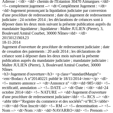
Adresse : </dt> <dd> chemin de l'Estanion 30470 Aimargues </dd>
<!-- complement jugement --> <dt>Complément Jugement : </dt>
<dd>Jugement prononçant la liquidation judiciaire par conversion
d'une procédure de redressement ; date du jugement de redressement
judiciaire : 24 octobre 2014 ; les déclarations de créances sont à
déposer dans les deux mois suivant la présente publication auprès du
mandataire liquidateur ; liquidateur : Maître JULIEN (Pierre), 3,
Boulevard Amiral Courbet, 30000 Nîmes</dd> </dl>
20150121MA23
18-11-2014
Jugement d'ouverture de procédure de redressement judiciaire ; date
de cessation des paiements : 20 août 2014 ; les déclarations de
créance sont à déposer dans les deux mois suivant la présente
publication auprès du mandataire judiciaire ; mandataire judiciaire :
Maître JULIEN (Pierre), 3, Boulevard Amiral Courbet, 30000
Nîmes
<h3>Jugement d'ouverture</h3> <p class="standardMargin">
<em>Bodacc A n°20140221 publié le 18/11/2014</em></p> <dl>
<!-- numero annonce --> <dt>Annonce n° </dt><dd>985</dd> <!--
rectificatif, annulation --> <!-- DATE --> <dt>Date : </dt> <dd>24
octobre 2014</dd> <!-- NATURE --> <dd>Jugement d'ouverture
d'une procédure de redressement judiciaire</dd> <!-- RCS --> <dt>
<abbr title="Registre du commerce et des sociétés">n°RCS</abbr>
:</dt><dd>Non Inscrit</dd> <!-- RM --> <!-- denomination --> <!--
Nom --> <dt>Nom :</dt> <dd>NAVARRO</dd> <!-- Prenom -->