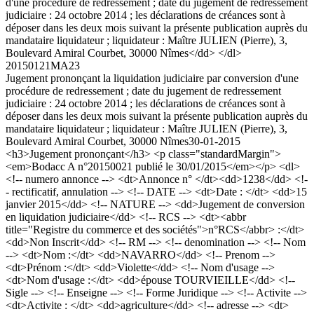
d'une procédure de redressement ; date du jugement de redressement
judiciaire : 24 octobre 2014 ; les déclarations de créances sont à
déposer dans les deux mois suivant la présente publication auprès du
mandataire liquidateur ; liquidateur : Maître JULIEN (Pierre), 3,
Boulevard Amiral Courbet, 30000 Nîmes</dd> </dl>
20150121MA23
Jugement prononçant la liquidation judiciaire par conversion d'une
procédure de redressement ; date du jugement de redressement
judiciaire : 24 octobre 2014 ; les déclarations de créances sont à
déposer dans les deux mois suivant la présente publication auprès du
mandataire liquidateur ; liquidateur : Maître JULIEN (Pierre), 3,
Boulevard Amiral Courbet, 30000 Nîmes
30-01-2015
<h3>Jugement prononçant</h3> <p class="standardMargin">
<em>Bodacc A n°20150021 publié le 30/01/2015</em></p> <dl>
<!-- numero annonce --> <dt>Annonce n° </dt><dd>1238</dd> <!-
- rectificatif, annulation --> <!-- DATE --> <dt>Date : </dt> <dd>15
janvier 2015</dd> <!-- NATURE --> <dd>Jugement de conversion
en liquidation judiciaire</dd> <!-- RCS --> <dt><abbr
title="Registre du commerce et des sociétés">n°RCS</abbr> :</dt>
<dd>Non Inscrit</dd> <!-- RM --> <!-- denomination --> <!-- Nom
--> <dt>Nom :</dt> <dd>NAVARRO</dd> <!-- Prenom -->
<dt>Prénom :</dt> <dd>Violette</dd> <!-- Nom d'usage -->
<dt>Nom d'usage :</dt> <dd>épouse TOURVIEILLE</dd> <!--
Sigle --> <!-- Enseigne --> <!-- Forme Juridique --> <!-- Activite -->
<dt>Activite : </dt> <dd>agriculture</dd> <!-- adresse --> <dt>