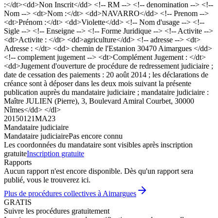
:</dt><dd>Non Inscrit</dd> <!-- RM --> <!-- denomination --> <!--
Nom --> <dt>Nom :</dt> <dd>NAVARRO</dd> <!-- Prenom -->
<dt>Prénom :</dt> <dd>Violette</dd> <!-- Nom d'usage --> <!--
Sigle --> <!-- Enseigne --> <!-- Forme Juridique --> <!-- Activite -->
<dt>Activite : </dt> <dd>agriculture</dd> <!-- adresse --> <dt>
Adresse : </dt> <dd> chemin de l'Estanion 30470 Aimargues </dd>
<!-- complement jugement --> <dt>Complément Jugement : </dt>
<dd>Jugement d'ouverture de procédure de redressement judiciaire ;
date de cessation des paiements : 20 août 2014 ; les déclarations de
créance sont à déposer dans les deux mois suivant la présente
publication auprès du mandataire judiciaire ; mandataire judiciaire :
Maître JULIEN (Pierre), 3, Boulevard Amiral Courbet, 30000
Nîmes</dd> </dl>
20150121MA23
Mandataire judiciaire
Mandataire judiciaire
Pas encore connu
Les coordonnées du mandataire sont visibles après inscription
gratuite
Inscription gratuite
Rapports
Aucun rapport n'est encore disponible. Dès qu'un rapport sera
publié, vous le trouverez ici.
Plus de procédures collectives à Aimargues
GRATIS
Suivre les procédures gratuitement