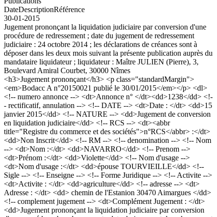
Publications
Date
Description
Référence
30-01-2015
Jugement prononçant la liquidation judiciaire par conversion d'une
procédure de redressement ; date du jugement de redressement
judiciaire : 24 octobre 2014 ; les déclarations de créances sont à
déposer dans les deux mois suivant la présente publication auprès du
mandataire liquidateur ; liquidateur : Maître JULIEN (Pierre), 3,
Boulevard Amiral Courbet, 30000 Nîmes
<h3>Jugement prononçant</h3> <p class="standardMargin">
<em>Bodacc A n°20150021 publié le 30/01/2015</em></p> <dl>
<!-- numero annonce --> <dt>Annonce n° </dt><dd>1238</dd> <!-
- rectificatif, annulation --> <!-- DATE --> <dt>Date : </dt> <dd>15
janvier 2015</dd> <!-- NATURE --> <dd>Jugement de conversion
en liquidation judiciaire</dd> <!-- RCS --> <dt><abbr
title="Registre du commerce et des sociétés">n°RCS</abbr> :</dt>
<dd>Non Inscrit</dd> <!-- RM --> <!-- denomination --> <!-- Nom
--> <dt>Nom :</dt> <dd>NAVARRO</dd> <!-- Prenom -->
<dt>Prénom :</dt> <dd>Violette</dd> <!-- Nom d'usage -->
<dt>Nom d'usage :</dt> <dd>épouse TOURVIEILLE</dd> <!--
Sigle --> <!-- Enseigne --> <!-- Forme Juridique --> <!-- Activite -->
<dt>Activite : </dt> <dd>agriculture</dd> <!-- adresse --> <dt>
Adresse : </dt> <dd> chemin de l'Estanion 30470 Aimargues </dd>
<!-- complement jugement --> <dt>Complément Jugement : </dt>
<dd>Jugement prononçant la liquidation judiciaire par conversion