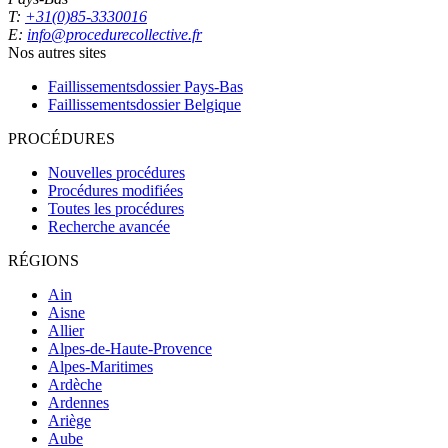
T:
+31(0)85-3330016
E:
info@procedurecollective.fr
Nos autres sites
Faillissementsdossier
Pays-Bas
Faillissementsdossier
Belgique
PROCÉDURES
Nouvelles procédures
Procédures modifiées
Toutes les procédures
Recherche avancée
RÉGIONS
Ain
Aisne
Allier
Alpes-de-Haute-Provence
Alpes-Maritimes
Ardèche
Ardennes
Ariège
Aube