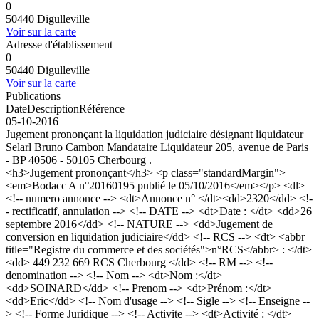
0
50440 Digulleville
Voir sur la carte
Adresse d'établissement
0
50440 Digulleville
Voir sur la carte
Publications
Date
Description
Référence
05-10-2016
Jugement prononçant la liquidation judiciaire désignant liquidateur
Selarl Bruno Cambon Mandataire Liquidateur 205, avenue de Paris
- BP 40506 - 50105 Cherbourg .
<h3>Jugement prononçant</h3> <p class="standardMargin">
<em>Bodacc A n°20160195 publié le 05/10/2016</em></p> <dl>
<!-- numero annonce --> <dt>Annonce n° </dt><dd>2320</dd> <!-
- rectificatif, annulation --> <!-- DATE --> <dt>Date : </dt> <dd>26
septembre 2016</dd> <!-- NATURE --> <dd>Jugement de
conversion en liquidation judiciaire</dd> <!-- RCS --> <dt> <abbr
title="Registre du commerce et des sociétés">n°RCS</abbr> : </dt>
<dd> 449 232 669 RCS Cherbourg </dd> <!-- RM --> <!--
denomination --> <!-- Nom --> <dt>Nom :</dt>
<dd>SOINARD</dd> <!-- Prenom --> <dt>Prénom :</dt>
<dd>Eric</dd> <!-- Nom d'usage --> <!-- Sigle --> <!-- Enseigne --
> <!-- Forme Juridique --> <!-- Activite --> <dt>Activité : </dt>