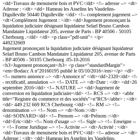
<dd>Travaux de menuiserie bois et PVC</dd> <!-- adresse --> <dt>
Adresse : </dt> <dd> Hameau les Asselins les Vaudelins-
Digulleville 50440 Digulleville </dd> <!-- complement jugement -->
<dt>Complément Jugement : </dt> <dd>Jugement prononçant la
liquidation judiciaire désignant liquidateur Selarl Bruno Cambon
Mandataire Liquidateur 205, avenue de Paris - BP 40506 - 50105
Cherbourg .</dd> </dl> <p class="pdf-unit"> </p>
449232669
Jugement prononçant la liquidation judiciaire désignant liquidateur
Selarl Bruno Cambon Mandataire Liquidateur 205, avenue de Paris
- BP 40506 - 50105 Cherbourg .
05-10-2016
<h3>Jugement prononçant</h3> <p class="standardMargin">
<em>Bodacc A n°20160195 publié le 05/10/2016</em></p> <dl>
<!-- numero annonce --> <dt>Annonce n° </dt><dd>2320</dd> <!-
- rectificatif, annulation --> <!-- DATE --> <dt>Date : </dt> <dd>26
septembre 2016</dd> <!-- NATURE --> <dd>Jugement de
conversion en liquidation judiciaire</dd> <!-- RCS --> <dt> <abbr
title="Registre du commerce et des sociétés">n°RCS</abbr> : </dt>
<dd> 449 232 669 RCS Cherbourg </dd> <!-- RM --> <!--
denomination --> <!-- Nom --> <dt>Nom :</dt>
<dd>SOINARD</dd> <!-- Prenom --> <dt>Prénom :</dt>
<dd>Eric</dd> <!-- Nom d'usage --> <!-- Sigle --> <!-- Enseigne --
> <!-- Forme Juridique --> <!-- Activite --> <dt>Activité : </dt>
<dd>Travaux de menuiserie bois et PVC</dd> <!-- adresse --> <dt>
Adresse : </dt> <dd> Hameau les Asselins les Vaudelins-