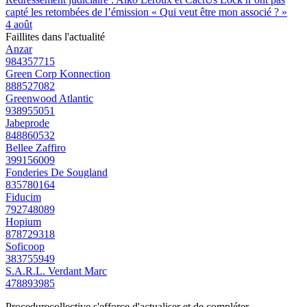
capté les retombées de l’émission « Qui veut être mon associé ? »
4 août
Faillites dans l'actualité
Anzar
984357715
Green Corp Konnection
888527082
Greenwood Atlantic
938955051
Jabeprode
848860532
Bellee Zaffiro
399156009
Fonderies De Sougland
835780164
Fiducim
792748089
Hopium
878729318
Soficoop
383755949
S.A.R.L. Verdant Marc
478893985
Procedurecollective s'efforce d'actualiser et de compléter