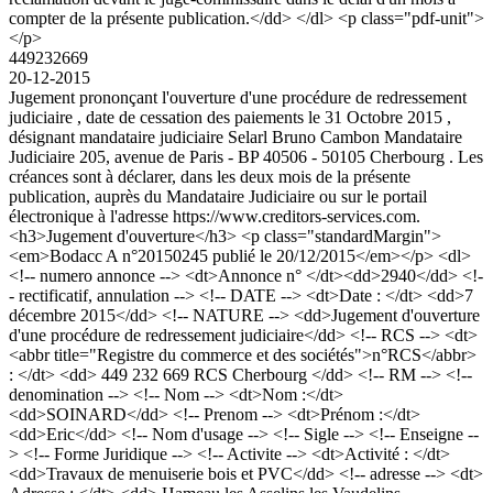
compter de la présente publication.</dd> </dl> <p class="pdf-unit">
</p>
449232669
20-12-2015
Jugement prononçant l'ouverture d'une procédure de redressement
judiciaire , date de cessation des paiements le 31 Octobre 2015 ,
désignant mandataire judiciaire Selarl Bruno Cambon Mandataire
Judiciaire 205, avenue de Paris - BP 40506 - 50105 Cherbourg . Les
créances sont à déclarer, dans les deux mois de la présente
publication, auprès du Mandataire Judiciaire ou sur le portail
électronique à l'adresse https://www.creditors-services.com.
<h3>Jugement d'ouverture</h3> <p class="standardMargin">
<em>Bodacc A n°20150245 publié le 20/12/2015</em></p> <dl>
<!-- numero annonce --> <dt>Annonce n° </dt><dd>2940</dd> <!-
- rectificatif, annulation --> <!-- DATE --> <dt>Date : </dt> <dd>7
décembre 2015</dd> <!-- NATURE --> <dd>Jugement d'ouverture
d'une procédure de redressement judiciaire</dd> <!-- RCS --> <dt>
<abbr title="Registre du commerce et des sociétés">n°RCS</abbr>
: </dt> <dd> 449 232 669 RCS Cherbourg </dd> <!-- RM --> <!--
denomination --> <!-- Nom --> <dt>Nom :</dt>
<dd>SOINARD</dd> <!-- Prenom --> <dt>Prénom :</dt>
<dd>Eric</dd> <!-- Nom d'usage --> <!-- Sigle --> <!-- Enseigne --
> <!-- Forme Juridique --> <!-- Activite --> <dt>Activité : </dt>
<dd>Travaux de menuiserie bois et PVC</dd> <!-- adresse --> <dt>