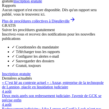
gratuite
Inscription gratuite
Rapports
Aucun rapport n'est encore disponible. Dès qu'un rapport sera
publié, vous le trouverez ici.
Plus de procédures collectives à Digulleville
GRATIS
Suivre les procédures gratuitement
Inscrivez-vous et recevez des notifications pour les nouvelles
publications
✓
Coordonnées du mandataire
✓
Télécharger tous les rapports
✓
Configurer les alertes e-mail
✓
Sauvegarder des dossiers
✓
Gratuit, toujours
Inscription gratuite
Dernières actualités
« C’est lié au contexte actuel » : Anzar, entreprise de la technopole
de Lannion, placée en liquidation judiciaire
4 août
Deux mois après son redressement judiciaire, l'avenir de GCK se
précise enfin
4 août
Redressement judiciaire : Aiko Leroux et CactUs Lock n’ont pas