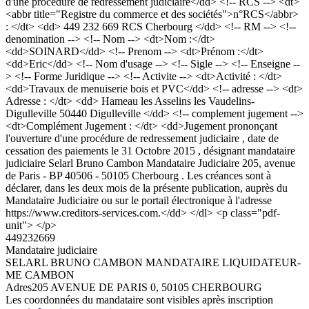
d'une procédure de redressement judiciaire</dd> <!-- RCS --> <dt>
<abbr title="Registre du commerce et des sociétés">n°RCS</abbr>
: </dt> <dd> 449 232 669 RCS Cherbourg </dd> <!-- RM --> <!--
denomination --> <!-- Nom --> <dt>Nom :</dt>
<dd>SOINARD</dd> <!-- Prenom --> <dt>Prénom :</dt>
<dd>Eric</dd> <!-- Nom d'usage --> <!-- Sigle --> <!-- Enseigne --
> <!-- Forme Juridique --> <!-- Activite --> <dt>Activité : </dt>
<dd>Travaux de menuiserie bois et PVC</dd> <!-- adresse --> <dt>
Adresse : </dt> <dd> Hameau les Asselins les Vaudelins-
Digulleville 50440 Digulleville </dd> <!-- complement jugement -->
<dt>Complément Jugement : </dt> <dd>Jugement prononçant
l'ouverture d'une procédure de redressement judiciaire , date de
cessation des paiements le 31 Octobre 2015 , désignant mandataire
judiciaire Selarl Bruno Cambon Mandataire Judiciaire 205, avenue
de Paris - BP 40506 - 50105 Cherbourg . Les créances sont à
déclarer, dans les deux mois de la présente publication, auprès du
Mandataire Judiciaire ou sur le portail électronique à l'adresse
https://www.creditors-services.com.</dd> </dl> <p class="pdf-
unit"> </p>
449232669
Mandataire judiciaire
SELARL BRUNO CAMBON MANDATAIRE LIQUIDATEUR-
ME CAMBON
Adres
205 AVENUE DE PARIS 0, 50105 CHERBOURG
Les coordonnées du mandataire sont visibles après inscription