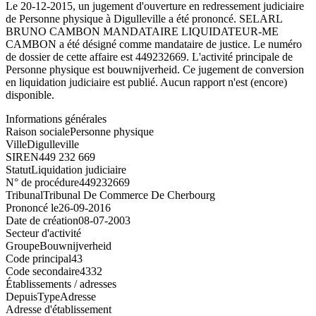
Le 20-12-2015, un jugement d'ouverture en redressement judiciaire
de Personne physique à Digulleville a été prononcé. SELARL
BRUNO CAMBON MANDATAIRE LIQUIDATEUR-ME
CAMBON a été désigné comme mandataire de justice. Le numéro
de dossier de cette affaire est 449232669. L'activité principale de
Personne physique est bouwnijverheid. Ce jugement de conversion
en liquidation judiciaire est publié. Aucun rapport n'est (encore)
disponible.
Informations générales
Raison sociale
Personne physique
Ville
Digulleville
SIREN
449 232 669
Statut
Liquidation judiciaire
N° de procédure
449232669
Tribunal
Tribunal De Commerce De Cherbourg
Prononcé le
26-09-2016
Date de création
08-07-2003
Secteur d'activité
Groupe
Bouwnijverheid
Code principal
43
Code secondaire
4332
Établissements / adresses
Depuis
Type
Adresse
Adresse d'établissement