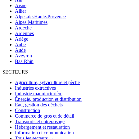
Aisne
Allier
Alpes-de-Haute-Provence
Alpes-Maritimes
Ardèche
Ardennes
Ariège
Aube
Aude
Aveyron
Bas-Rhin
SECTEURS
Agriculture, sylviculture et pêche
Industries extractives
Industrie manufacturière
Énergie, production et distribution
Eau, gestion des déchets
Construction
Commerce de gros et de détail
Transports et entreposage
Hébergement et restauration
Information et communication
Tous les secteurs →