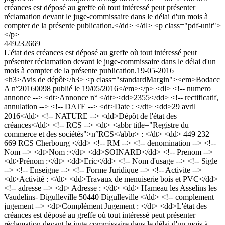
créances est déposé au greffe où tout intéressé peut présenter
réclamation devant le juge-commissaire dans le délai d'un mois à
compter de la présente publication.</dd> </dl> <p class="pdf-unit">
</p>
449232669
L'état des créances est déposé au greffe où tout intéressé peut
présenter réclamation devant le juge-commissaire dans le délai d'un
mois à compter de la présente publication.
19-05-2016
<h3>Avis de dépôt</h3> <p class="standardMargin"><em>Bodacc
A n°20160098 publié le 19/05/2016</em></p> <dl> <!-- numero
annonce --> <dt>Annonce n° </dt><dd>2355</dd> <!-- rectificatif,
annulation --> <!-- DATE --> <dt>Date : </dt> <dd>29 avril
2016</dd> <!-- NATURE --> <dd>Dépôt de l'état des
créances</dd> <!-- RCS --> <dt> <abbr title="Registre du
commerce et des sociétés">n°RCS</abbr> : </dt> <dd> 449 232
669 RCS Cherbourg </dd> <!-- RM --> <!-- denomination --> <!--
Nom --> <dt>Nom :</dt> <dd>SOINARD</dd> <!-- Prenom -->
<dt>Prénom :</dt> <dd>Eric</dd> <!-- Nom d'usage --> <!-- Sigle
--> <!-- Enseigne --> <!-- Forme Juridique --> <!-- Activite -->
<dt>Activité : </dt> <dd>Travaux de menuiserie bois et PVC</dd>
<!-- adresse --> <dt> Adresse : </dt> <dd> Hameau les Asselins les
Vaudelins- Digulleville 50440 Digulleville </dd> <!-- complement
jugement --> <dt>Complément Jugement : </dt> <dd>L'état des
créances est déposé au greffe où tout intéressé peut présenter
réclamation devant le juge-commissaire dans le délai d'un mois à