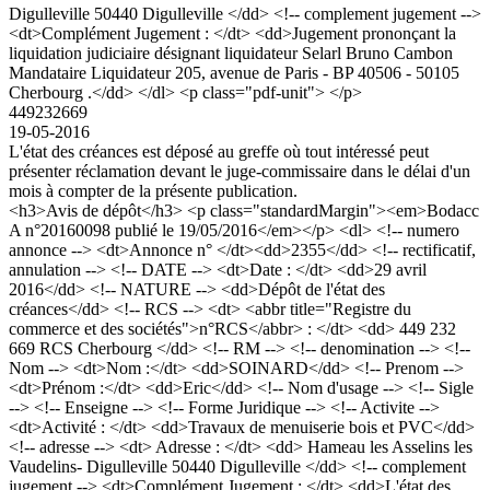
Digulleville 50440 Digulleville </dd> <!-- complement jugement -->
<dt>Complément Jugement : </dt> <dd>Jugement prononçant la
liquidation judiciaire désignant liquidateur Selarl Bruno Cambon
Mandataire Liquidateur 205, avenue de Paris - BP 40506 - 50105
Cherbourg .</dd> </dl> <p class="pdf-unit"> </p>
449232669
19-05-2016
L'état des créances est déposé au greffe où tout intéressé peut
présenter réclamation devant le juge-commissaire dans le délai d'un
mois à compter de la présente publication.
<h3>Avis de dépôt</h3> <p class="standardMargin"><em>Bodacc
A n°20160098 publié le 19/05/2016</em></p> <dl> <!-- numero
annonce --> <dt>Annonce n° </dt><dd>2355</dd> <!-- rectificatif,
annulation --> <!-- DATE --> <dt>Date : </dt> <dd>29 avril
2016</dd> <!-- NATURE --> <dd>Dépôt de l'état des
créances</dd> <!-- RCS --> <dt> <abbr title="Registre du
commerce et des sociétés">n°RCS</abbr> : </dt> <dd> 449 232
669 RCS Cherbourg </dd> <!-- RM --> <!-- denomination --> <!--
Nom --> <dt>Nom :</dt> <dd>SOINARD</dd> <!-- Prenom -->
<dt>Prénom :</dt> <dd>Eric</dd> <!-- Nom d'usage --> <!-- Sigle
--> <!-- Enseigne --> <!-- Forme Juridique --> <!-- Activite -->
<dt>Activité : </dt> <dd>Travaux de menuiserie bois et PVC</dd>
<!-- adresse --> <dt> Adresse : </dt> <dd> Hameau les Asselins les
Vaudelins- Digulleville 50440 Digulleville </dd> <!-- complement
jugement --> <dt>Complément Jugement : </dt> <dd>L'état des