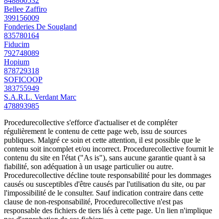
848860532
Bellee Zaffiro
399156009
Fonderies De Sougland
835780164
Fiducim
792748089
Hopium
878729318
SOFICOOP
383755949
S.A.R.L. Verdant Marc
478893985
Procedurecollective s'efforce d'actualiser et de compléter
régulièrement le contenu de cette page web, issu de sources
publiques. Malgré ce soin et cette attention, il est possible que le
contenu soit incomplet et/ou incorrect. Procedurecollective fournit le
contenu du site en l'état ("As is"), sans aucune garantie quant à sa
fiabilité, son adéquation à un usage particulier ou autre.
Procedurecollective décline toute responsabilité pour les dommages
causés ou susceptibles d'être causés par l'utilisation du site, ou par
l'impossibilité de le consulter. Sauf indication contraire dans cette
clause de non-responsabilité, Procedurecollective n'est pas
responsable des fichiers de tiers liés à cette page. Un lien n'implique