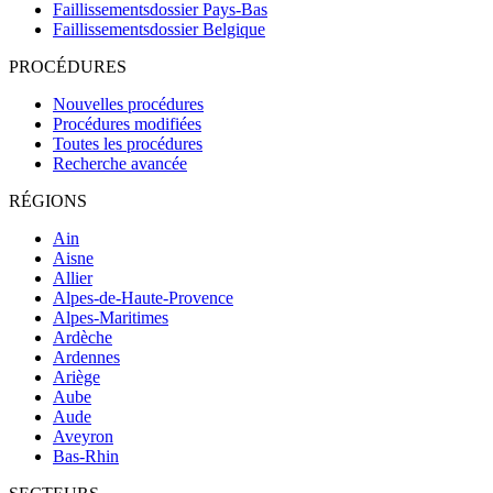
Faillissementsdossier
Pays-Bas
Faillissementsdossier
Belgique
PROCÉDURES
Nouvelles procédures
Procédures modifiées
Toutes les procédures
Recherche avancée
RÉGIONS
Ain
Aisne
Allier
Alpes-de-Haute-Provence
Alpes-Maritimes
Ardèche
Ardennes
Ariège
Aube
Aude
Aveyron
Bas-Rhin