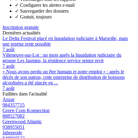
✓
Configurer les alertes e-mail
✓
Sauvegarder des dossiers
✓
Gratuit, toujours
Inscription gratuite
Dernières actualités
Le Delta Festival placé en liquidation judiciaire à Marseille, mais
une reprise reste possible
7 août
Villeneuve-sur-Lot : un mois après la liquidation judiciaire du
groupe Les Jasmins, la résidence service senior revit
7 août
« Nous avons perdu un être humain et notre emploi » : après le
décès de son patron, cette entreprise de distribution de boissons
alcoolisées a été placée en ...
7 août
Faillites dans l'actualité
Anzar
984357715
Green Corp Konnection
888527082
Greenwood Atlantic
938955051
Jabeprode