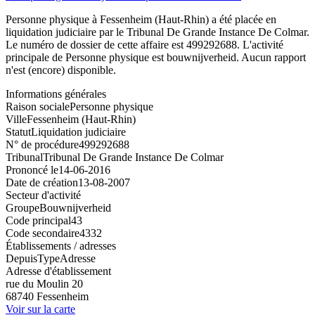
Personne physique à Fessenheim (Haut-Rhin) a été placée en
liquidation judiciaire par le Tribunal De Grande Instance De Colmar.
Le numéro de dossier de cette affaire est 499292688. L'activité
principale de Personne physique est bouwnijverheid. Aucun rapport
n'est (encore) disponible.
Informations générales
Raison sociale
Personne physique
Ville
Fessenheim (Haut-Rhin)
Statut
Liquidation judiciaire
N° de procédure
499292688
Tribunal
Tribunal De Grande Instance De Colmar
Prononcé le
14-06-2016
Date de création
13-08-2007
Secteur d'activité
Groupe
Bouwnijverheid
Code principal
43
Code secondaire
4332
Établissements / adresses
Depuis
Type
Adresse
Adresse d'établissement
rue du Moulin 20
68740 Fessenheim
Voir sur la carte