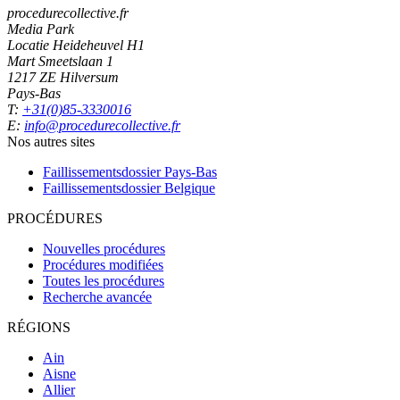
procedurecollective.fr
Media Park
Locatie Heideheuvel H1
Mart Smeetslaan 1
1217 ZE Hilversum
Pays-Bas
T:
+31(0)85-3330016
E:
info@procedurecollective.fr
Nos autres sites
Faillissementsdossier
Pays-Bas
Faillissementsdossier
Belgique
PROCÉDURES
Nouvelles procédures
Procédures modifiées
Toutes les procédures
Recherche avancée
RÉGIONS
Ain
Aisne
Allier