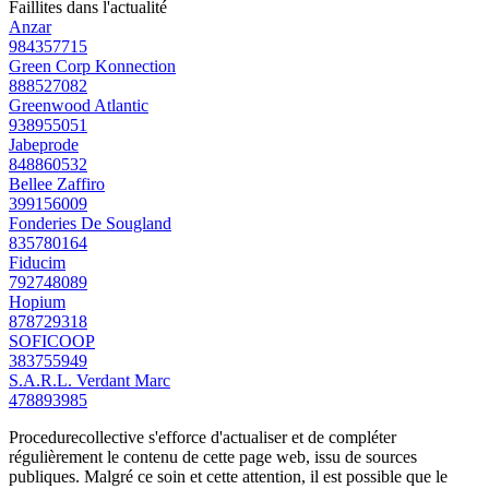
Faillites dans l'actualité
Anzar
984357715
Green Corp Konnection
888527082
Greenwood Atlantic
938955051
Jabeprode
848860532
Bellee Zaffiro
399156009
Fonderies De Sougland
835780164
Fiducim
792748089
Hopium
878729318
SOFICOOP
383755949
S.A.R.L. Verdant Marc
478893985
Procedurecollective s'efforce d'actualiser et de compléter
régulièrement le contenu de cette page web, issu de sources
publiques. Malgré ce soin et cette attention, il est possible que le