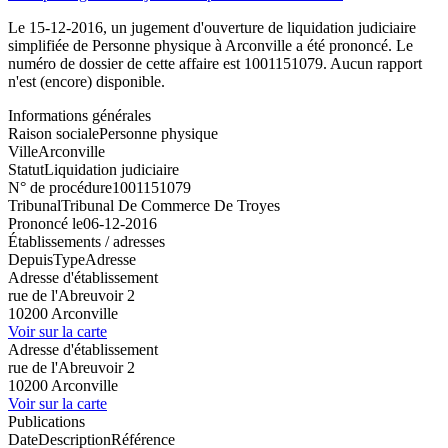
Le 15-12-2016, un jugement d'ouverture de liquidation judiciaire
simplifiée de Personne physique à Arconville a été prononcé. Le
numéro de dossier de cette affaire est 1001151079. Aucun rapport
n'est (encore) disponible.
Informations générales
Raison sociale
Personne physique
Ville
Arconville
Statut
Liquidation judiciaire
N° de procédure
1001151079
Tribunal
Tribunal De Commerce De Troyes
Prononcé le
06-12-2016
Établissements / adresses
Depuis
Type
Adresse
Adresse d'établissement
rue de l'Abreuvoir 2
10200 Arconville
Voir sur la carte
Adresse d'établissement
rue de l'Abreuvoir 2
10200 Arconville
Voir sur la carte
Publications
Date
Description
Référence