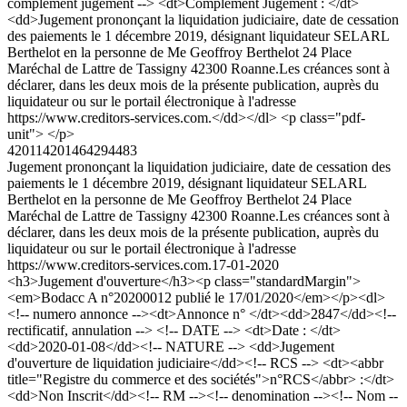
complement jugement --> <dt>Complément Jugement : </dt>
<dd>Jugement prononçant la liquidation judiciaire, date de cessation
des paiements le 1 décembre 2019, désignant liquidateur SELARL
Berthelot en la personne de Me Geoffroy Berthelot 24 Place
Maréchal de Lattre de Tassigny 42300 Roanne.Les créances sont à
déclarer, dans les deux mois de la présente publication, auprès du
liquidateur ou sur le portail électronique à l'adresse
https://www.creditors-services.com.</dd></dl> <p class="pdf-
unit"> </p>
420114201464294483
Jugement prononçant la liquidation judiciaire, date de cessation des
paiements le 1 décembre 2019, désignant liquidateur SELARL
Berthelot en la personne de Me Geoffroy Berthelot 24 Place
Maréchal de Lattre de Tassigny 42300 Roanne.Les créances sont à
déclarer, dans les deux mois de la présente publication, auprès du
liquidateur ou sur le portail électronique à l'adresse
https://www.creditors-services.com.
17-01-2020
<h3>Jugement d'ouverture</h3><p class="standardMargin">
<em>Bodacc A n°20200012 publié le 17/01/2020</em></p><dl>
<!-- numero annonce --><dt>Annonce n° </dt><dd>2847</dd><!--
rectificatif, annulation --> <!-- DATE --> <dt>Date : </dt>
<dd>2020-01-08</dd><!-- NATURE --> <dd>Jugement
d'ouverture de liquidation judiciaire</dd><!-- RCS --> <dt><abbr
title="Registre du commerce et des sociétés">n°RCS</abbr> :</dt>
<dd>Non Inscrit</dd><!-- RM --><!-- denomination --><!-- Nom --