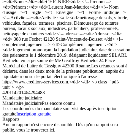
><dt>Nom :</dt><dd>CHIGNIER</dd> <!-- Prenom -->
<dt>Prénom :</dt><dd>Laurent Jean-Maurice</dd><!-- Nom
d'usage --><!-- Sigle --><!-- Enseigne --><!-- Forme Juridique -->
<!-- Activite --><dt>Activité : </dt><dd>nettoyage de sols, vitrerie,
véhicules, façades, terrasses, piscines, Démoussage de toitures,
bureau, locaux sociaux, industries, particuliers, professionnels,
nettoyage de chantiers.</dd><!-- adresse --><dt>Adresse :</dt>
<dd> 388 rue Fechet 42120 Saint-Vincent-de-Boisset </dd> <!--
complement jugement --> <dt>Complément Jugement : </dt>
<dd>Jugement prononçant la liquidation judiciaire, date de cessation
des paiements le 1 décembre 2019, désignant liquidateur SELARL
Berthelot en la personne de Me Geoffroy Berthelot 24 Place
Maréchal de Lattre de Tassigny 42300 Roanne.Les créances sont à
déclarer, dans les deux mois de la présente publication, auprès du
liquidateur ou sur le portail électronique à l'adresse
https://www.creditors-services.com.</dd></dl> <p class="pdf-
unit"> </p>
420114201464294483
Mandataire judiciaire
Mandataire judiciaire
Pas encore connu
Les coordonnées du mandataire sont visibles après inscription
gratuite
Inscription gratuite
Rapports
Aucun rapport n'est encore disponible. Dès qu'un rapport sera
publié, vous le trouverez ici.