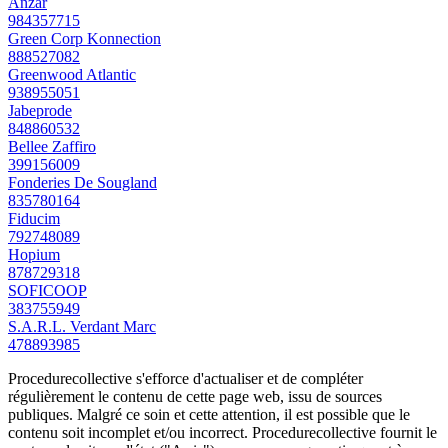
Anzar
984357715
Green Corp Konnection
888527082
Greenwood Atlantic
938955051
Jabeprode
848860532
Bellee Zaffiro
399156009
Fonderies De Sougland
835780164
Fiducim
792748089
Hopium
878729318
SOFICOOP
383755949
S.A.R.L. Verdant Marc
478893985
Procedurecollective s'efforce d'actualiser et de compléter
régulièrement le contenu de cette page web, issu de sources
publiques. Malgré ce soin et cette attention, il est possible que le
contenu soit incomplet et/ou incorrect. Procedurecollective fournit le