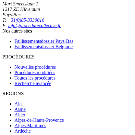
Mart Smeetslaan 1
1217 ZE Hilversum
Pays-Bas
T:
+31(0)85-3330016
E:
info@procedurecollective.fr
Nos autres sites
Faillissementsdossier
Pays-Bas
Faillissementsdossier
Belgique
PROCÉDURES
Nouvelles procédures
Procédures modifiées
Toutes les procédures
Recherche avancée
RÉGIONS
Ain
Aisne
Allier
Alpes-de-Haute-Provence
Alpes-Maritimes
Ardèche