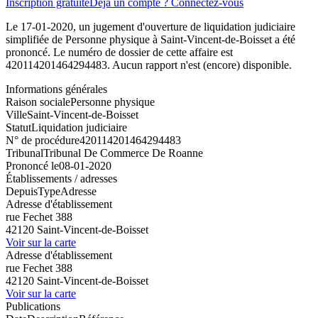
Inscription gratuite
Déjà un compte ? Connectez-vous
Le 17-01-2020, un jugement d'ouverture de liquidation judiciaire
simplifiée de Personne physique à Saint-Vincent-de-Boisset a été
prononcé. Le numéro de dossier de cette affaire est
420114201464294483. Aucun rapport n'est (encore) disponible.
Informations générales
Raison sociale
Personne physique
Ville
Saint-Vincent-de-Boisset
Statut
Liquidation judiciaire
N° de procédure
420114201464294483
Tribunal
Tribunal De Commerce De Roanne
Prononcé le
08-01-2020
Établissements / adresses
Depuis
Type
Adresse
Adresse d'établissement
rue Fechet 388
42120 Saint-Vincent-de-Boisset
Voir sur la carte
Adresse d'établissement
rue Fechet 388
42120 Saint-Vincent-de-Boisset
Voir sur la carte
Publications