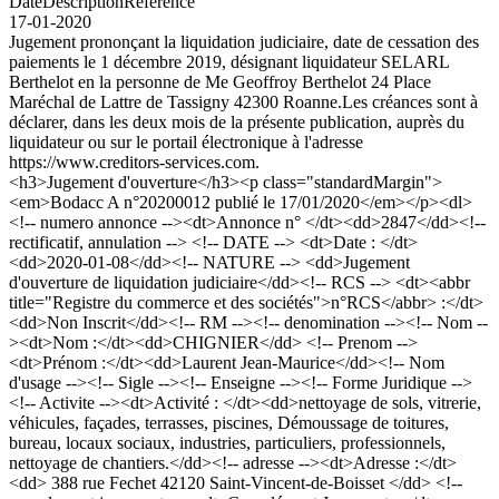
Date
Description
Référence
17-01-2020
Jugement prononçant la liquidation judiciaire, date de cessation des
paiements le 1 décembre 2019, désignant liquidateur SELARL
Berthelot en la personne de Me Geoffroy Berthelot 24 Place
Maréchal de Lattre de Tassigny 42300 Roanne.Les créances sont à
déclarer, dans les deux mois de la présente publication, auprès du
liquidateur ou sur le portail électronique à l'adresse
https://www.creditors-services.com.
<h3>Jugement d'ouverture</h3><p class="standardMargin">
<em>Bodacc A n°20200012 publié le 17/01/2020</em></p><dl>
<!-- numero annonce --><dt>Annonce n° </dt><dd>2847</dd><!--
rectificatif, annulation --> <!-- DATE --> <dt>Date : </dt>
<dd>2020-01-08</dd><!-- NATURE --> <dd>Jugement
d'ouverture de liquidation judiciaire</dd><!-- RCS --> <dt><abbr
title="Registre du commerce et des sociétés">n°RCS</abbr> :</dt>
<dd>Non Inscrit</dd><!-- RM --><!-- denomination --><!-- Nom --
><dt>Nom :</dt><dd>CHIGNIER</dd> <!-- Prenom -->
<dt>Prénom :</dt><dd>Laurent Jean-Maurice</dd><!-- Nom
d'usage --><!-- Sigle --><!-- Enseigne --><!-- Forme Juridique -->
<!-- Activite --><dt>Activité : </dt><dd>nettoyage de sols, vitrerie,
véhicules, façades, terrasses, piscines, Démoussage de toitures,
bureau, locaux sociaux, industries, particuliers, professionnels,
nettoyage de chantiers.</dd><!-- adresse --><dt>Adresse :</dt>
<dd> 388 rue Fechet 42120 Saint-Vincent-de-Boisset </dd> <!--