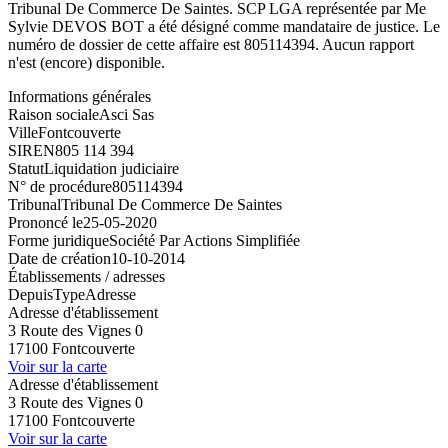
Tribunal De Commerce De Saintes. SCP LGA représentée par Me
Sylvie DEVOS BOT a été désigné comme mandataire de justice. Le
numéro de dossier de cette affaire est 805114394. Aucun rapport
n'est (encore) disponible.
Informations générales
Raison sociale
Asci Sas
Ville
Fontcouverte
SIREN
805 114 394
Statut
Liquidation judiciaire
N° de procédure
805114394
Tribunal
Tribunal De Commerce De Saintes
Prononcé le
25-05-2020
Forme juridique
Société Par Actions Simplifiée
Date de création
10-10-2014
Établissements / adresses
Depuis
Type
Adresse
Adresse d'établissement
3 Route des Vignes 0
17100 Fontcouverte
Voir sur la carte
Adresse d'établissement
3 Route des Vignes 0
17100 Fontcouverte
Voir sur la carte