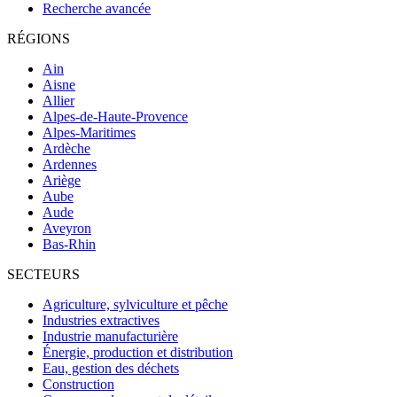
Recherche avancée
RÉGIONS
Ain
Aisne
Allier
Alpes-de-Haute-Provence
Alpes-Maritimes
Ardèche
Ardennes
Ariège
Aube
Aude
Aveyron
Bas-Rhin
SECTEURS
Agriculture, sylviculture et pêche
Industries extractives
Industrie manufacturière
Énergie, production et distribution
Eau, gestion des déchets
Construction