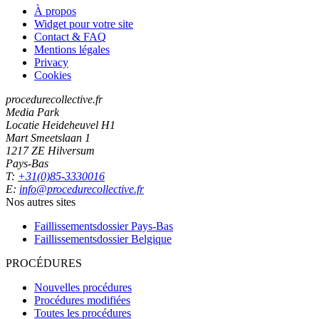
À propos
Widget pour votre site
Contact & FAQ
Mentions légales
Privacy
Cookies
procedurecollective.fr
Media Park
Locatie Heideheuvel H1
Mart Smeetslaan 1
1217 ZE Hilversum
Pays-Bas
T:
+31(0)85-3330016
E:
info@procedurecollective.fr
Nos autres sites
Faillissementsdossier
Pays-Bas
Faillissementsdossier
Belgique
PROCÉDURES
Nouvelles procédures
Procédures modifiées
Toutes les procédures