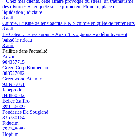
« Chez mes clients, cette affaire provoque du stress, un traumatisme,
des divorces » : enquête sur le promoteur Fiducim, placé en
liquidation judiciaire
8 août
Chimie. L’usine de tensioactifs E & S chimie en quête de repreneurs
8 août
Le Coteau. Le restaurant « Aux p’tits oignons » a définitivement
baissé le rideau
8 août
Faillites dans l'actualité
Anzar
984357715
Green Corp Konnection
888527082
Greenwood Atlantic
938955051
Jabeprode
848860532
Bellee Zaffiro
399156009
Fonderies De Sougland
835780164
Fiducim
792748089
Hopium