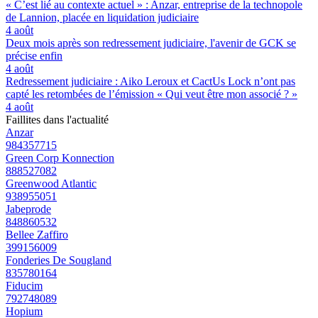
« C’est lié au contexte actuel » : Anzar, entreprise de la technopole
de Lannion, placée en liquidation judiciaire
4 août
Deux mois après son redressement judiciaire, l'avenir de GCK se
précise enfin
4 août
Redressement judiciaire : Aiko Leroux et CactUs Lock n’ont pas
capté les retombées de l’émission « Qui veut être mon associé ? »
4 août
Faillites dans l'actualité
Anzar
984357715
Green Corp Konnection
888527082
Greenwood Atlantic
938955051
Jabeprode
848860532
Bellee Zaffiro
399156009
Fonderies De Sougland
835780164
Fiducim
792748089
Hopium