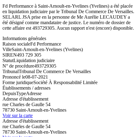
Fd Performance à Saint-Arnoult-en-Yvelines (Yvelines) a été placée
en liquidation judiciaire par le Tribunal De Commerce De Versailles.
SELARL JSA prise en la personne de Me Aurélie LECAUDEY a
été désigné comme mandataire de justice. Le numéro de dossier de
cette affaire est 493729305. Aucun rapport n'est (encore) disponible.
Informations générales
Raison sociale
Fd Performance
Ville
Saint-Arnoult-en-Yvelines (Yvelines)
SIREN
493 729 305
Statut
Liquidation judiciaire
N° de procédure
493729305
Tribunal
Tribunal De Commerce De Versailles
Prononcé le
08-07-2021
Forme juridique
Société À Responsabilité Limitée
Établissements / adresses
Depuis
Type
Adresse
Adresse d'établissement
rue Charles de Gaulle 54
78730 Saint-Arnoult-en-Yvelines
Voir sur la carte
Adresse d'établissement
rue Charles de Gaulle 54
78730 Saint-Arnoult-en-Yvelines