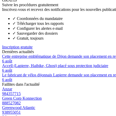
GRATIS
Suivre les procédures gratuitement
Inscrivez-vous et recevez des notifications pour les nouvelles publicat
✓
Coordonnées du mandataire
✓
Télécharger tous les rapports
✓
Configurer les alertes e-mail
✓
Sauvegarder des dossiers
✓
Gratuit, toujours
Inscription gratuite
Dernières actualités
Cette entreprise emblématique de Dijon demande son placement en red
6 août
Accell (Lapierre, Haibike, Ghost) placé sous protection judiciaire
6 août
Le fabricant de vélos dijonnais Lapierre demande son placement en re
6 août
Faillites dans l'actualité
Anzar
984357715
Green Corp Konnection
888527082
Greenwood Atlantic
938955051