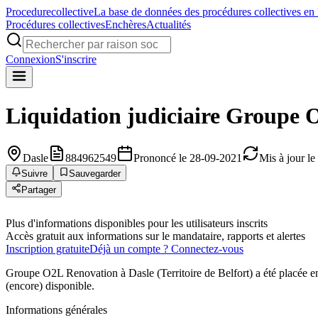
Procedure
collective
La base de données des procédures collectives en
Procédures collectives
Enchères
Actualités
Connexion
S'inscrire
Liquidation judiciaire
Groupe O
Dasle
884962549
Prononcé le 28-09-2021
Mis à jour l
Suivre
Sauvegarder
Partager
Plus d'informations disponibles pour les utilisateurs inscrits
Accès gratuit aux informations sur le mandataire, rapports et alertes
Inscription gratuite
Déjà un compte ? Connectez-vous
Groupe O2L Renovation à Dasle (Territoire de Belfort) a été placée e
(encore) disponible.
Informations générales