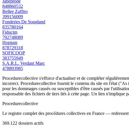
Jabeprode
848860532
Bellee Zaffiro
399156009
Fonderies De Sougland
835780164
Fiducim
792748089
Hopium
878729318
SOFICOOP
383755949
S.A.R.L. Verdant Marc
478893985
Procedurecollective s'efforce d'actualiser et de compléter régulièrement
incorrect. Procedurecollective fournit le contenu du site en l'état ("As
pour les dommages causés ou susceptibles d'être causés par l'utilisation
responsable des fichiers de tiers liés à cette page. Un lien n'implique p
Procedure
collective
Le registre complet des procédures collectives en France — redressemen
369.122
dossiers actifs