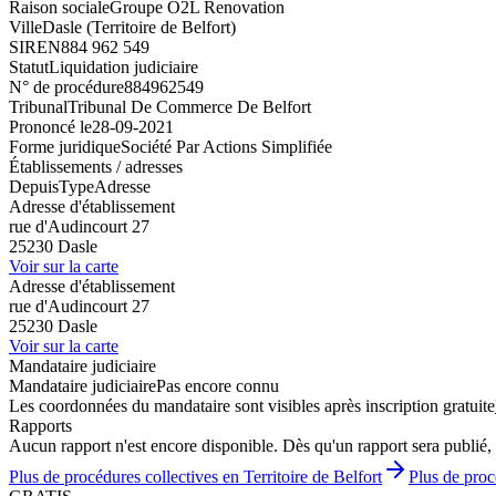
Raison sociale
Groupe O2L Renovation
Ville
Dasle (Territoire de Belfort)
SIREN
884 962 549
Statut
Liquidation judiciaire
N° de procédure
884962549
Tribunal
Tribunal De Commerce De Belfort
Prononcé le
28-09-2021
Forme juridique
Société Par Actions Simplifiée
Établissements / adresses
Depuis
Type
Adresse
Adresse d'établissement
rue d'Audincourt 27
25230 Dasle
Voir sur la carte
Adresse d'établissement
rue d'Audincourt 27
25230 Dasle
Voir sur la carte
Mandataire judiciaire
Mandataire judiciaire
Pas encore connu
Les coordonnées du mandataire sont visibles après inscription gratuite
Rapports
Aucun rapport n'est encore disponible. Dès qu'un rapport sera publié, 
Plus de procédures collectives en Territoire de Belfort
Plus de proc