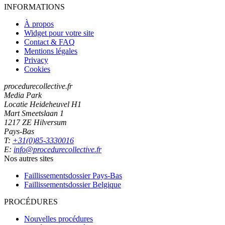
INFORMATIONS
À propos
Widget pour votre site
Contact & FAQ
Mentions légales
Privacy
Cookies
procedurecollective.fr
Media Park
Locatie Heideheuvel H1
Mart Smeetslaan 1
1217 ZE Hilversum
Pays-Bas
T:
+31(0)85-3330016
E:
info@procedurecollective.fr
Nos autres sites
Faillissementsdossier
Pays-Bas
Faillissementsdossier
Belgique
PROCÉDURES
Nouvelles procédures