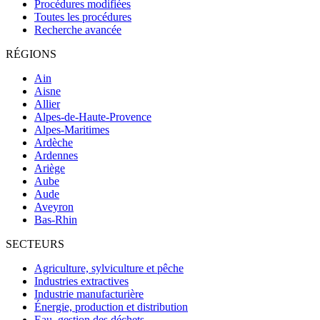
Procédures modifiées
Toutes les procédures
Recherche avancée
RÉGIONS
Ain
Aisne
Allier
Alpes-de-Haute-Provence
Alpes-Maritimes
Ardèche
Ardennes
Ariège
Aube
Aude
Aveyron
Bas-Rhin
SECTEURS
Agriculture, sylviculture et pêche
Industries extractives
Industrie manufacturière
Énergie, production et distribution
Eau, gestion des déchets