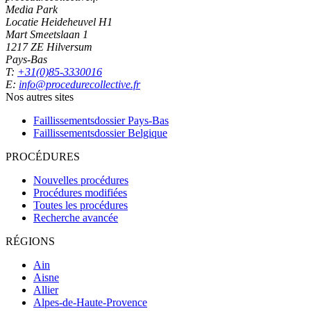
Media Park
Locatie Heideheuvel H1
Mart Smeetslaan 1
1217 ZE Hilversum
Pays-Bas
T:
+31(0)85-3330016
E:
info@procedurecollective.fr
Nos autres sites
Faillissementsdossier
Pays-Bas
Faillissementsdossier
Belgique
PROCÉDURES
Nouvelles procédures
Procédures modifiées
Toutes les procédures
Recherche avancée
RÉGIONS
Ain
Aisne
Allier
Alpes-de-Haute-Provence