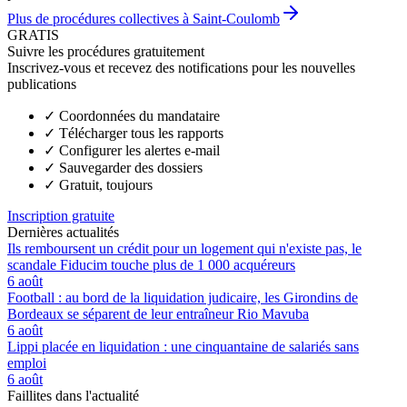
Plus de procédures collectives à Saint-Coulomb
GRATIS
Suivre les procédures gratuitement
Inscrivez-vous et recevez des notifications pour les nouvelles
publications
✓
Coordonnées du mandataire
✓
Télécharger tous les rapports
✓
Configurer les alertes e-mail
✓
Sauvegarder des dossiers
✓
Gratuit, toujours
Inscription gratuite
Dernières actualités
Ils remboursent un crédit pour un logement qui n'existe pas, le
scandale Fiducim touche plus de 1 000 acquéreurs
6 août
Football : au bord de la liquidation judicaire, les Girondins de
Bordeaux se séparent de leur entraîneur Rio Mavuba
6 août
Lippi placée en liquidation : une cinquantaine de salariés sans
emploi
6 août
Faillites dans l'actualité