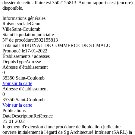
dossier de cette affaire est 3502155813. Aucun rapport n'est (encore)
disponible.
Informations générales
Raison sociale
Genu
Ville
Saint-Coulomb
Statut
Liquidation judiciaire
N° de procédure
3502155813
Tribunal
TRIBUNAL DE COMMERCE DE ST-MALO
Prononcé le
17-01-2022
Établissements / adresses
Depuis
Type
Adresse
Adresse d'établissement
0
35350 Saint-Coulomb
Voir sur la carte
Adresse d'établissement
0
35350 Saint-Coulomb
Voir sur la carte
Publications
Date
Description
Référence
25-01-2022
Jugement d'extension d'une procédure de liquidation judiciaire
ouverte initialement à l'égard de Sg Architecturé Intérieur (SARL) la