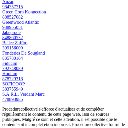
Anzar
984357715
Green Corp Konnection
888527082
Greenwood Atlantic
938955051
Jabeprode
848860532
Bellee Zaffiro
399156009
Fonderies De Sougland
835780164
Fiducim
792748089
Hopium
878729318
SOFICOOP
383755949
S.A.R.L. Verdant Marc
478893985
Procedurecollective s'efforce d'actualiser et de compléter
régulièrement le contenu de cette page web, issu de sources
publiques. Malgré ce soin et cette attention, il est possible que le
contenu soit incomplet et/ou incorrect. Procedurecollective fournit le