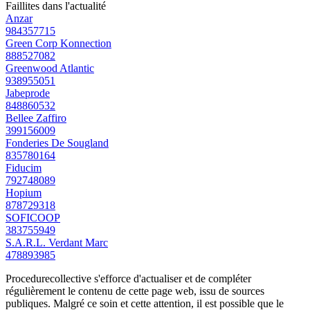
Faillites dans l'actualité
Anzar
984357715
Green Corp Konnection
888527082
Greenwood Atlantic
938955051
Jabeprode
848860532
Bellee Zaffiro
399156009
Fonderies De Sougland
835780164
Fiducim
792748089
Hopium
878729318
SOFICOOP
383755949
S.A.R.L. Verdant Marc
478893985
Procedurecollective s'efforce d'actualiser et de compléter
régulièrement le contenu de cette page web, issu de sources
publiques. Malgré ce soin et cette attention, il est possible que le