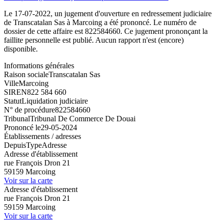
Le 17-07-2022, un jugement d'ouverture en redressement judiciaire
de Transcatalan Sas à Marcoing a été prononcé. Le numéro de
dossier de cette affaire est 822584660. Ce jugement prononçant la
faillite personnelle est publié. Aucun rapport n'est (encore)
disponible.
Informations générales
Raison sociale
Transcatalan Sas
Ville
Marcoing
SIREN
822 584 660
Statut
Liquidation judiciaire
N° de procédure
822584660
Tribunal
Tribunal De Commerce De Douai
Prononcé le
29-05-2024
Établissements / adresses
Depuis
Type
Adresse
Adresse d'établissement
rue François Dron 21
59159 Marcoing
Voir sur la carte
Adresse d'établissement
rue François Dron 21
59159 Marcoing
Voir sur la carte