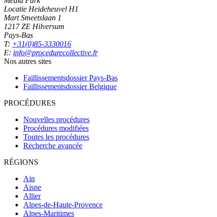
Media Park
Locatie Heideheuvel H1
Mart Smeetslaan 1
1217 ZE Hilversum
Pays-Bas
T:
+31(0)85-3330016
E:
info@procedurecollective.fr
Nos autres sites
Faillissementsdossier
Pays-Bas
Faillissementsdossier
Belgique
PROCÉDURES
Nouvelles procédures
Procédures modifiées
Toutes les procédures
Recherche avancée
RÉGIONS
Ain
Aisne
Allier
Alpes-de-Haute-Provence
Alpes-Maritimes