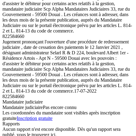
d'assister le débiteur pour certains actes relatifs à la gestion,
mandataire judiciaire Scp Alpha Mandataires Judiciaires 33, rue du
Gouvernement - 59500 Douai . Les créances sont à adresser, dans
les deux mois de la présente publication, auprès du Mandataire
Judiciaire ou sur le portail électronique prévu par les articles L. 814-
2 et L. 814-13 du code de commerce.
822584660
Jugement prononçant l'ouverture d'une procédure de redressement
judiciaire , date de cessation des paiements le 12 Janvier 2021 ,
désignant administrateur Selarl R & D 224, boulevard Albert 1er -
Résidence Artois - Apt N - 59500 Douai avec les pouvoirs :
d'assister le débiteur pour certains actes relatifs à la gestion,
mandataire judiciaire Scp Alpha Mandataires Judiciaires 33, rue du
Gouvernement - 59500 Douai . Les créances sont à adresser, dans
les deux mois de la présente publication, auprès du Mandataire
Judiciaire ou sur le portail électronique prévu par les articles L. 814-
2 et L. 814-13 du code de commerce.
17-07-2022
822584660
Mandataire judiciaire
Mandataire judiciaire
Pas encore connu
Les coordonnées du mandataire sont visibles après inscription
gratuite
Inscription gratuite
Rapports
Aucun rapport n'est encore disponible. Dès qu'un rapport sera
publié, vous le trouverez ici.