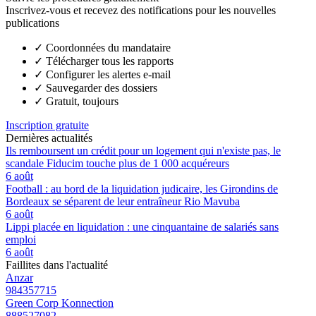
Inscrivez-vous et recevez des notifications pour les nouvelles
publications
✓
Coordonnées du mandataire
✓
Télécharger tous les rapports
✓
Configurer les alertes e-mail
✓
Sauvegarder des dossiers
✓
Gratuit, toujours
Inscription gratuite
Dernières actualités
Ils remboursent un crédit pour un logement qui n'existe pas, le
scandale Fiducim touche plus de 1 000 acquéreurs
6 août
Football : au bord de la liquidation judicaire, les Girondins de
Bordeaux se séparent de leur entraîneur Rio Mavuba
6 août
Lippi placée en liquidation : une cinquantaine de salariés sans
emploi
6 août
Faillites dans l'actualité
Anzar
984357715
Green Corp Konnection
888527082