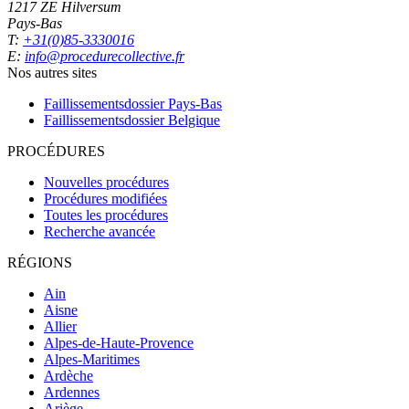
1217 ZE Hilversum
Pays-Bas
T:
+31(0)85-3330016
E:
info@procedurecollective.fr
Nos autres sites
Faillissementsdossier
Pays-Bas
Faillissementsdossier
Belgique
PROCÉDURES
Nouvelles procédures
Procédures modifiées
Toutes les procédures
Recherche avancée
RÉGIONS
Ain
Aisne
Allier
Alpes-de-Haute-Provence
Alpes-Maritimes
Ardèche
Ardennes
Ariège