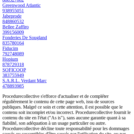
Greenwood Atlantic
938955051
Jabeprode
848860532
Bellee Zaffiro
399156009
Fonderies De Sougland
835780164
Fiducim
792748089
Hopium
878729318
SOFICOOP
383755949
S.A.R.L. Verdant Marc
478893985
Procedurecollective s'efforce d'actualiser et de compléter
régulièrement le contenu de cette page web, issu de sources
publiques. Malgré ce soin et cette attention, il est possible que le
contenu soit incomplet et/ou incorrect. Procedurecollective fournit le
contenu du site en l'état ("As is"), sans aucune garantie quant à sa
fiabilité, son adéquation à un usage particulier ou autre.
Procedurecollective décline toute responsabilité pour les dommages
causés ou susceptibles d'être causés par l'utilisation du site, ou par