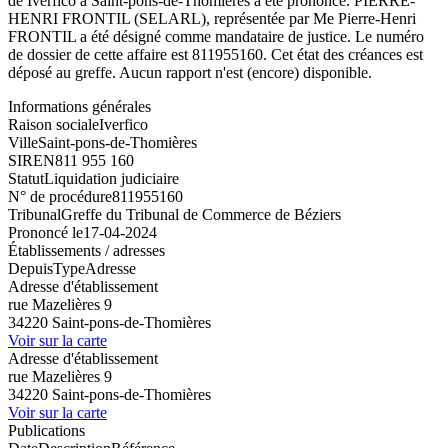
de Iverfico à Saint-pons-de-Thomières a été prononcé. PIERRE-
HENRI FRONTIL (SELARL), représentée par Me Pierre-Henri
FRONTIL a été désigné comme mandataire de justice. Le numéro
de dossier de cette affaire est 811955160. Cet état des créances est
déposé au greffe. Aucun rapport n'est (encore) disponible.
Informations générales
Raison sociale
Iverfico
Ville
Saint-pons-de-Thomières
SIREN
811 955 160
Statut
Liquidation judiciaire
N° de procédure
811955160
Tribunal
Greffe du Tribunal de Commerce de Béziers
Prononcé le
17-04-2024
Établissements / adresses
Depuis
Type
Adresse
Adresse d'établissement
rue Mazelières 9
34220 Saint-pons-de-Thomières
Voir sur la carte
Adresse d'établissement
rue Mazelières 9
34220 Saint-pons-de-Thomières
Voir sur la carte
Publications