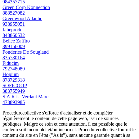
984357715
Green Corp Konnection
888527082
Greenwood Atlantic
938955051
Jabeprode
848860532
Bellee Zaffiro
399156009
Fonderies De Sougland
835780164
Fiducim
792748089
Hopium
878729318
SOFICOOP
383755949
S.A.R.L. Verdant Marc
478893985
Procedurecollective s'efforce d'actualiser et de compléter
régulièrement le contenu de cette page web, issu de sources
publiques. Malgré ce soin et cette attention, il est possible que le
contenu soit incomplet et/ou incorrect. Procedurecollective fournit le
contenu du site en l'état ("As is"), sans aucune garantie quant à sa