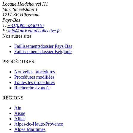
Locatie Heideheuvel H1
Mart Smeetslaan 1
1217 ZE Hilversum
Pays-Bas
T:
+31(0)85-3330016
E:
info@procedurecollective.fr
Nos autres sites
Faillissementsdossier
Pays-Bas
Faillissementsdossier
Belgique
PROCÉDURES
Nouvelles procédures
Procédures modifiées
Toutes les procédures
Recherche avancée
RÉGIONS
Ain
Aisne
Allier
Alpes-de-Haute-Provence
Alpes-Maritimes