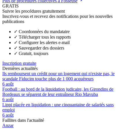
Plus de procédures collectives à Fosseuse
GRATIS
Suivre les procédures gratuitement
Inscrivez-vous et recevez des notifications pour les nouvelles
publications
✓
Coordonnées du mandataire
✓
Télécharger tous les rapports
✓
Configurer les alertes e-mail
✓
Sauvegarder des dossiers
✓
Gratuit, toujours
Inscription gratuite
Dernières actualités
Ils remboursent un crédit pour un logement qui n'existe pas, le
scandale Fiducim touche plus de 1 000 acquéreurs
6 août
Football : au bord de la liquidation judicaire, les Girondins de
Bordeaux se séparent de leur entraîneur Rio Mavuba
6 août
Lippi placée en liquidation : une cinquantaine de salariés sans
emploi
6 août
Faillites dans l'actualité
Anzar