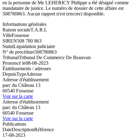
en la personne de Me LEHERICY Philippe a été désigné comme
mandataire de justice. Le numéro de dossier de cette affaire est
508780863. Aucun rapport n'est (encore) disponible.
Informations générales
Raison sociale
T.A.R.I.
Ville
Fosseuse
SIREN
508 780 863
Statut
Liquidation judiciaire
N° de procédure
508780863
Tribunal
Tribunal De Commerce De Beauvais
Prononcé le
08-08-2023
Établissements / adresses
Depuis
Type
Adresse
Adresse d'établissement
parc du Château 13
60540 Fosseuse
Voir sur la carte
Adresse d'établissement
parc du Château 13
60540 Fosseuse
Voir sur la carte
Publications
Date
Description
Référence
17-08-2023