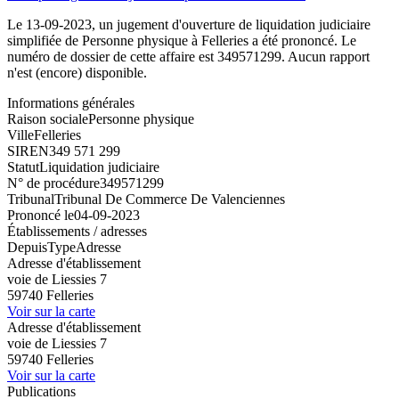
Le 13-09-2023, un jugement d'ouverture de liquidation judiciaire
simplifiée de Personne physique à Felleries a été prononcé. Le
numéro de dossier de cette affaire est 349571299. Aucun rapport
n'est (encore) disponible.
Informations générales
Raison sociale
Personne physique
Ville
Felleries
SIREN
349 571 299
Statut
Liquidation judiciaire
N° de procédure
349571299
Tribunal
Tribunal De Commerce De Valenciennes
Prononcé le
04-09-2023
Établissements / adresses
Depuis
Type
Adresse
Adresse d'établissement
voie de Liessies 7
59740 Felleries
Voir sur la carte
Adresse d'établissement
voie de Liessies 7
59740 Felleries
Voir sur la carte
Publications