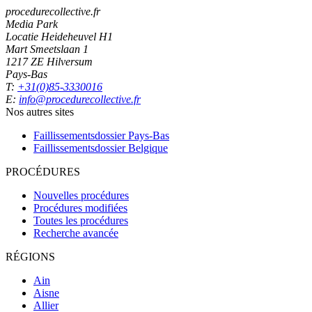
procedurecollective.fr
Media Park
Locatie Heideheuvel H1
Mart Smeetslaan 1
1217 ZE Hilversum
Pays-Bas
T:
+31(0)85-3330016
E:
info@procedurecollective.fr
Nos autres sites
Faillissementsdossier
Pays-Bas
Faillissementsdossier
Belgique
PROCÉDURES
Nouvelles procédures
Procédures modifiées
Toutes les procédures
Recherche avancée
RÉGIONS
Ain
Aisne
Allier