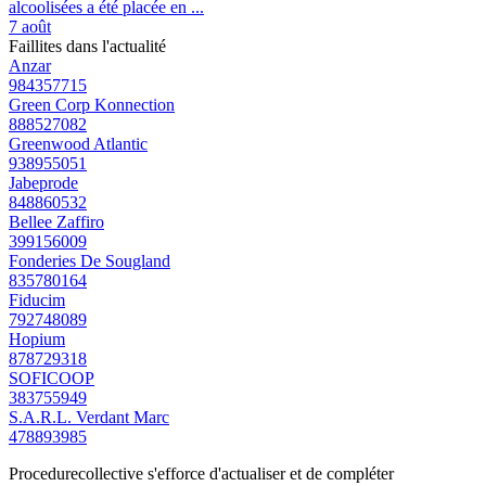
alcoolisées a été placée en ...
7 août
Faillites dans l'actualité
Anzar
984357715
Green Corp Konnection
888527082
Greenwood Atlantic
938955051
Jabeprode
848860532
Bellee Zaffiro
399156009
Fonderies De Sougland
835780164
Fiducim
792748089
Hopium
878729318
SOFICOOP
383755949
S.A.R.L. Verdant Marc
478893985
Procedurecollective s'efforce d'actualiser et de compléter